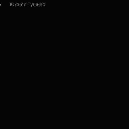
о
Южное Тушино