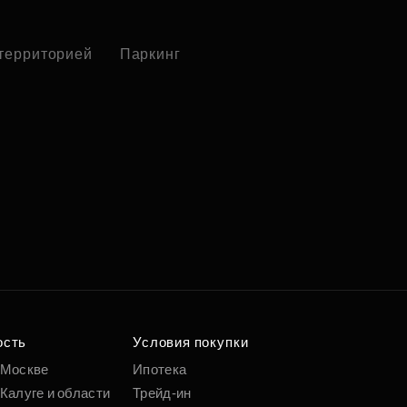
 территорией
Паркинг
ость
Условия покупки
 Москве
Ипотека
Калуге и области
Трейд-ин