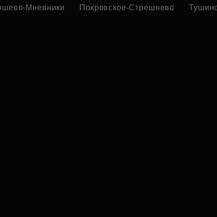
ошево-Мневники
Покровское-Стрешнево
Тушин