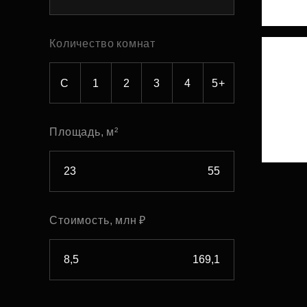
Рефинансирование
Количество комнат
С
1
2
3
4
5+
Площадь, м²
Стоимость, млн ₽