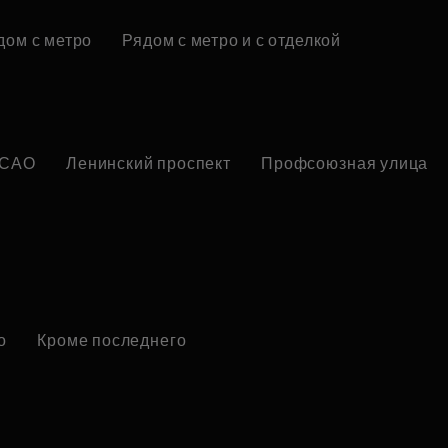
дом с метро
Рядом с метро и с отделкой
САО
Ленинский проспект
Профсоюзная улица
о
Кроме последнего