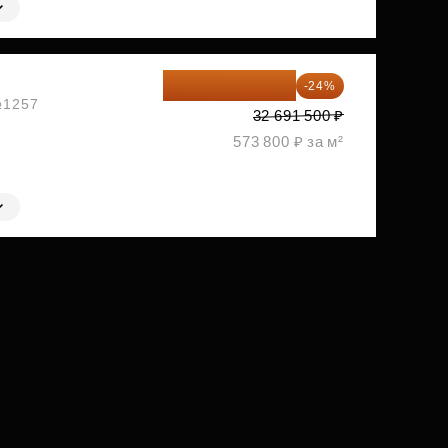
24 845 540 ₽
-24%
 №1257
32 691 500 ₽
573 800 ₽ за м²