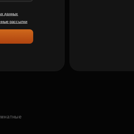
ых данных
нные рассылки
комнатные