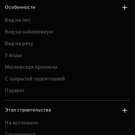
Особенности
Вид на лес
Вид на набережную
Вид на реку
У воды
Московская прописка
С закрытой территорией
Паркинг
Этап строительства
На котловане
Строящиеся