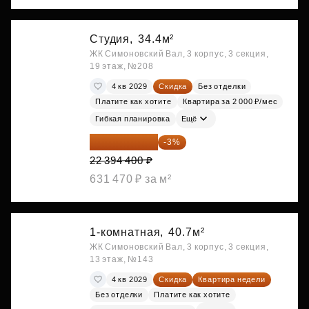
Студия,
34.4м²
ЖК Симоновский Вал, 3 корпус, 3 секция,
19 этаж, №208
4 кв 2029
Скидка
Без отделки
Платите как хотите
Квартира за 2 000 ₽/мес
Гибкая планировка
Ещё
21 722 568 ₽
-3%
22 394 400 ₽
631 470 ₽ за м²
1-комнатная,
40.7м²
ЖК Симоновский Вал, 3 корпус, 3 секция,
13 этаж, №143
4 кв 2029
Скидка
Квартира недели
Без отделки
Платите как хотите