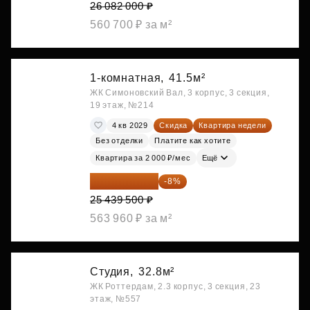
26 082 000 ₽
560 700 ₽ за м²
1-комнатная,
41.5м²
ЖК Симоновский Вал, 3 корпус, 3 секция,
19 этаж, №214
4 кв 2029
Скидка
Квартира недели
Без отделки
Платите как хотите
Квартира за 2 000 ₽/мес
Ещё
23 404 340 ₽
-8%
25 439 500 ₽
563 960 ₽ за м²
Студия,
32.8м²
ЖК Роттердам, 2.3 корпус, 3 секция, 23
этаж, №557