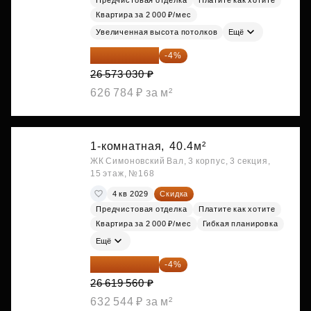
Предчистовая отделка
Платите как хотите
Квартира за 2 000 ₽/мес
Увеличенная высота потолков
Ещё
25 510 109 ₽
-4%
26 573 030 ₽
626 784 ₽ за м²
1-комнатная,
40.4м²
ЖК Симоновский Вал, 3 корпус, 3 секция,
15 этаж, №168
4 кв 2029
Скидка
Предчистовая отделка
Платите как хотите
Квартира за 2 000 ₽/мес
Гибкая планировка
Ещё
25 554 778 ₽
-4%
26 619 560 ₽
632 544 ₽ за м²