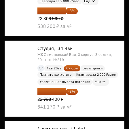
Квартира за 2 000 ₽/мес
Ещё
21 904 740 ₽
-8%
23 809 500 ₽
538 200 ₽ за м²
Студия,
34.4м²
ЖК Симоновский Вал, 3 корпус, 3 секция,
20 этаж, №219
4 кв 2029
Скидка
Без отделки
Платите как хотите
Квартира за 2 000 ₽/мес
Увеличенная высота потолков
Ещё
22 056 248 ₽
-3%
22 738 400 ₽
641 170 ₽ за м²