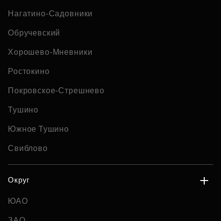
Нагатино-Садовники
Обручевский
Хорошево-Мневники
Ростокино
Покровское-Стрешнево
Тушино
Южное Тушино
Свиблово
Округ
ЮАО
ЗАО