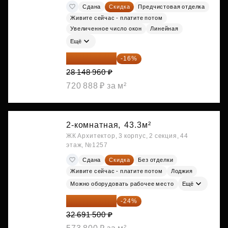
Сдана
Скидка
Предчистовая отделка
Живите сейчас - платите потом
Увеличенное число окон
Линейная
Ещё
23 645 126 ₽
-16%
28 148 960 ₽
720 888 ₽ за м²
2-комнатная,
43.3м²
ЖК Архитектор, 3 корпус, 2 секция, 44
этаж, №1257
Сдана
Скидка
Без отделки
Живите сейчас - платите потом
Лоджия
Можно оборудовать рабочее место
Ещё
24 845 540 ₽
-24%
32 691 500 ₽