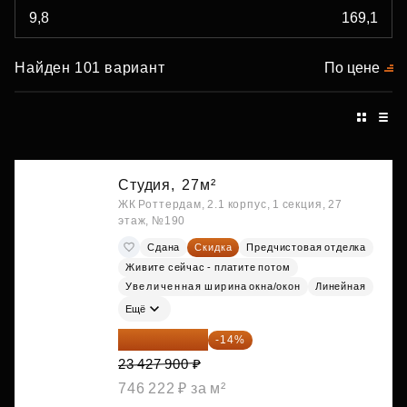
Найден 101 вариант
По цене
Студия,
27м²
ЖК Роттердам, 2.1 корпус, 1 секция, 27
этаж, №190
Сдана
Скидка
Предчистовая отделка
Живите сейчас - платите потом
Увеличенная ширина окна/окон
Линейная
Ещё
20 147 994 ₽
-14%
23 427 900 ₽
746 222 ₽ за м²