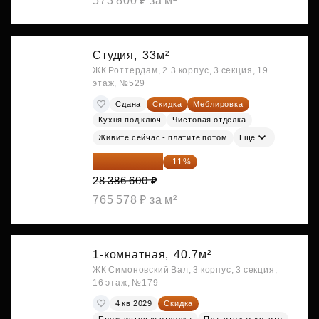
573 800 ₽ за м²
Студия,
33м²
ЖК Роттердам, 2.3 корпус, 3 секция, 19
этаж, №529
Сдана
Скидка
Меблировка
Кухня под ключ
Чистовая отделка
Живите сейчас - платите потом
Ещё
25 264 074 ₽
-11%
28 386 600 ₽
765 578 ₽ за м²
1-комнатная,
40.7м²
ЖК Симоновский Вал, 3 корпус, 3 секция,
16 этаж, №179
4 кв 2029
Скидка