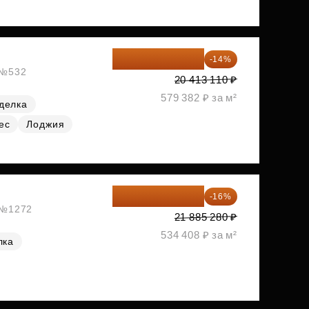
17 555 275 ₽
-14%
, №532
20 413 110 ₽
579 382 ₽ за м²
делка
ес
Лоджия
18 383 635 ₽
-16%
, №1272
21 885 280 ₽
534 408 ₽ за м²
лка