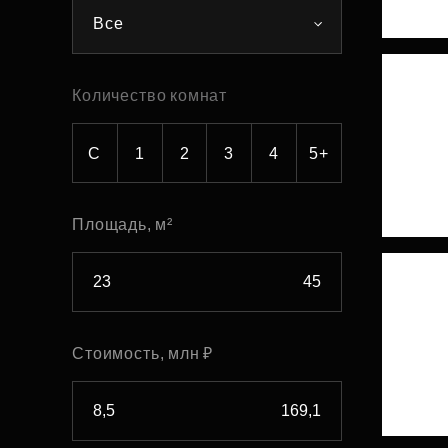
Все
Рефинансирование
Количество комнат
С
1
2
3
4
5+
Площадь, м²
Стоимость, млн ₽