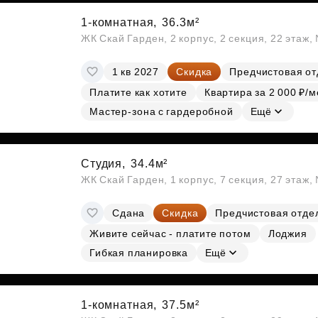
1-комнатная,
36.3м²
ЖК Скай Гарден, 2 корпус, 2 секция, 22 этаж
1 кв 2027
Скидка
Предчистовая от
Платите как хотите
Квартира за 2 000 ₽/м
Мастер-зона с гардеробной
Ещё
Студия,
34.4м²
ЖК Скай Гарден, 1 корпус, 7 секция, 27 этаж
Сдана
Скидка
Предчистовая отде
Живите сейчас - платите потом
Лоджия
Гибкая планировка
Ещё
1-комнатная,
37.5м²