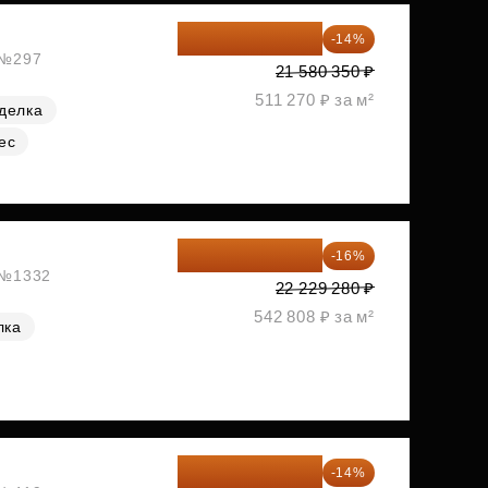
18 559 101 ₽
-14%
, №297
21 580 350 ₽
511 270 ₽ за м²
делка
ес
18 672 595 ₽
-16%
, №1332
22 229 280 ₽
542 808 ₽ за м²
лка
18 721 125 ₽
-14%