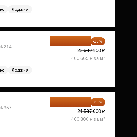
ес
Лоджия
19 209 731 ₽
-13%
, №214
22 080 150 ₽
460 665 ₽ за м²
ес
Лоджия
19 630 080 ₽
-20%
, №357
24 537 600 ₽
460 800 ₽ за м²