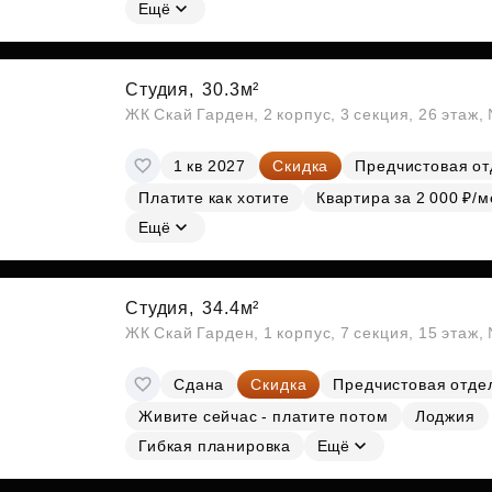
Субсидии
Ещё
Студия,
30.3м²
ЖК Скай Гарден, 2 корпус, 3 секция, 26 этаж
1 кв 2027
Скидка
Предчистовая от
Платите как хотите
Квартира за 2 000 ₽/м
Ещё
Студия,
34.4м²
ЖК Скай Гарден, 1 корпус, 7 секция, 15 этаж
Сдана
Скидка
Предчистовая отде
Живите сейчас - платите потом
Лоджия
Гибкая планировка
Ещё