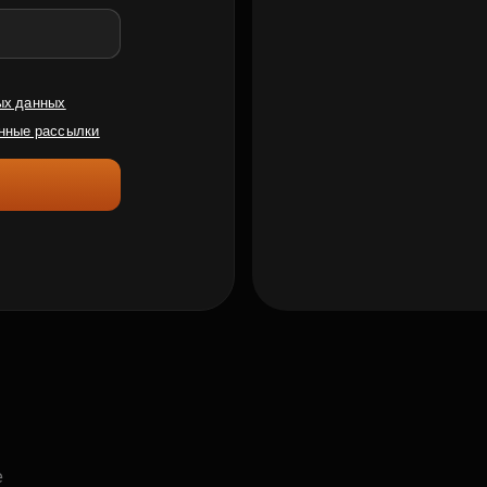
ых данных
нные рассылки
е