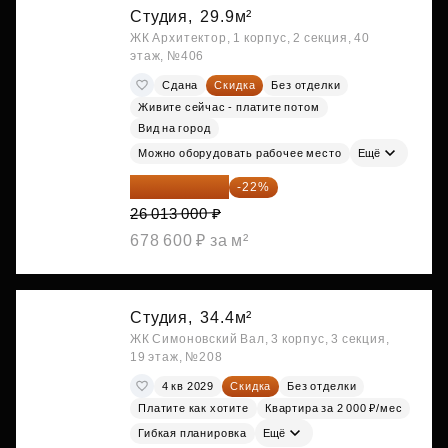
Студия,
29.9м²
ЖК Архитектор, 1 корпус, 2 секция, 40
этаж, №406
Сдана
Скидка
Без отделки
Живите сейчас - платите потом
Вид на город
Можно оборудовать рабочее место
Ещё
20 290 140 ₽
-22%
26 013 000 ₽
678 600 ₽ за м²
Студия,
34.4м²
ЖК Симоновский Вал, 3 корпус, 3 секция,
19 этаж, №208
4 кв 2029
Скидка
Без отделки
Платите как хотите
Квартира за 2 000 ₽/мес
Гибкая планировка
Ещё