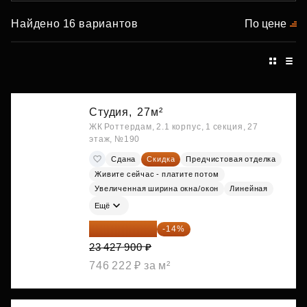
Найдено 16 вариантов
По цене
Студия,
27м²
ЖК Роттердам, 2.1 корпус, 1 секция, 27
этаж, №190
Сдана
Скидка
Предчистовая отделка
Живите сейчас - платите потом
Увеличенная ширина окна/окон
Линейная
Ещё
20 147 994 ₽
-14%
23 427 900 ₽
746 222 ₽ за м²