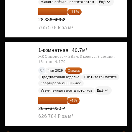
Живите сейчас - платите потом
Ещё
25 264 074 ₽
-11%
28 386 600 ₽
765 578 ₽ за м²
1-комнатная,
40.7м²
ЖК Симоновский Вал, 3 корпус, 3 секция,
16 этаж, №179
4 кв 2029
Скидка
Предчистовая отделка
Платите как хотите
Квартира за 2 000 ₽/мес
Увеличенная высота потолков
Ещё
25 510 109 ₽
-4%
26 573 030 ₽
626 784 ₽ за м²