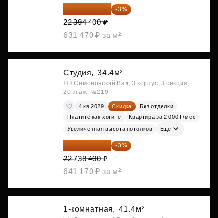
21 722 568 ₽
-3%
22 394 400 ₽
631 470 ₽ за м²
Студия,
34.4м²
ЖК Симоновский Вал, 3 корпус, 3 секция,
20 этаж, №219
4 кв 2029
Скидка
Без отделки
Платите как хотите
Квартира за 2 000 ₽/мес
Увеличенная высота потолков
Ещё
22 056 248 ₽
-3%
22 738 400 ₽
641 170 ₽ за м²
1-комнатная,
41.4м²