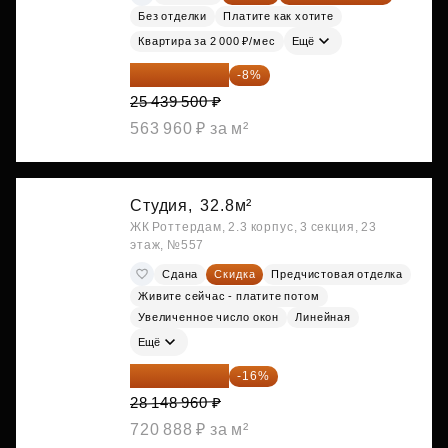
Без отделки
Платите как хотите
Квартира за 2 000 ₽/мес
Ещё
23 404 340 ₽
-8%
25 439 500 ₽
563 960 ₽ за м²
Студия,
32.8м²
ЖК Роттердам, 2.3 корпус, 3 секция, 23
этаж, №557
Сдана
Скидка
Предчистовая отделка
Живите сейчас - платите потом
Увеличенное число окон
Линейная
Ещё
23 645 126 ₽
-16%
28 148 960 ₽
720 888 ₽ за м²