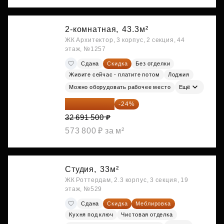
2-комнатная,
43.3м²
ЖК Архитектор, 3 корпус, 2 секция, 44
этаж, №1257
Сдана
Скидка
Без отделки
Живите сейчас - платите потом
Лоджия
Можно оборудовать рабочее место
Ещё
24 845 540 ₽
-24%
32 691 500 ₽
573 800 ₽ за м²
Студия,
33м²
ЖК Роттердам, 2.3 корпус, 3 секция, 19
этаж, №529
Сдана
Скидка
Меблировка
Кухня под ключ
Чистовая отделка