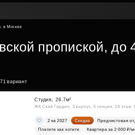
м. в Москве
Вторичная недвижимость
Контакты
Втор
Рассрочка
Мат
Купите сейчас — платите
Жив
ской пропиской, до 4
Покуп
потом
пот
Трейд-ин
Поддержка
Пок
Платите как хотите
Программы рассрочки
Переуступка
ЦФ
ская
Заго
Купите сейчас — платите потом
ость
Комфо
71 вариант
Живите сейчас — платите потом
Рассрочка для беременных
Инве
По площади
По этажу
Студия,
26.7м²
Рассрочка на паркинг
Ваши 
ЖК Скай Гарден, 3 корпус, 5 секция, 14 этаж
Рассрочка на кладовые
2 кв 2027
Скидка
Предчистовая от
Трейд-ин
Вопр
Платите как хотите
Квартира за 2 000 ₽/м
Акции и скидки
Ответ