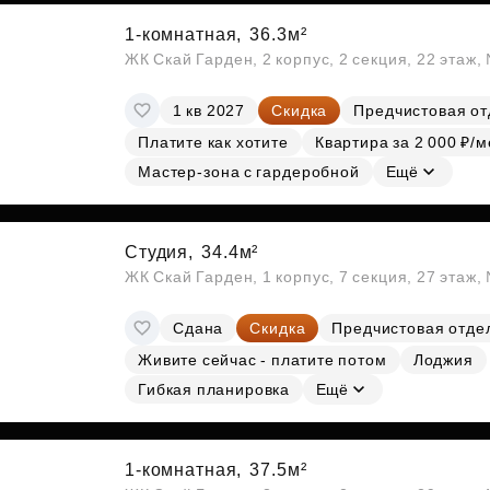
1-комнатная,
36.3м²
ЖК Скай Гарден, 2 корпус, 2 секция, 22 этаж
1 кв 2027
Скидка
Предчистовая от
Платите как хотите
Квартира за 2 000 ₽/м
Мастер-зона с гардеробной
Ещё
Студия,
34.4м²
ЖК Скай Гарден, 1 корпус, 7 секция, 27 этаж
Сдана
Скидка
Предчистовая отде
Живите сейчас - платите потом
Лоджия
Гибкая планировка
Ещё
1-комнатная,
37.5м²