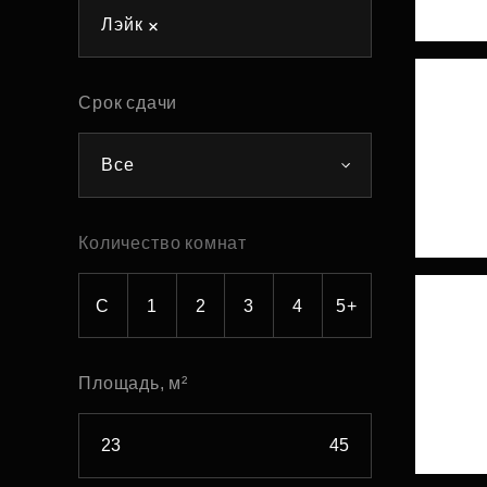
Лэйк
Рефинансирование
Срок сдачи
Все
Количество комнат
С
1
2
3
4
5+
Площадь, м²