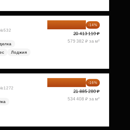
17 555 275 ₽
-14%
, №532
20 413 110 ₽
579 382 ₽ за м²
делка
ес
Лоджия
18 383 635 ₽
-16%
, №1272
21 885 280 ₽
534 408 ₽ за м²
лка