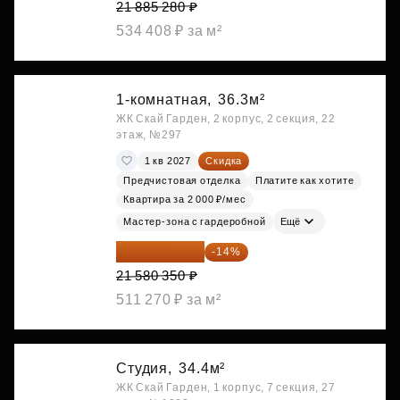
21 885 280 ₽
534 408 ₽ за м²
1-комнатная,
36.3м²
ЖК Скай Гарден, 2 корпус, 2 секция, 22
этаж, №297
1 кв 2027
Скидка
Предчистовая отделка
Платите как хотите
Квартира за 2 000 ₽/мес
Мастер-зона с гардеробной
Ещё
18 559 101 ₽
-14%
21 580 350 ₽
511 270 ₽ за м²
Студия,
34.4м²
ЖК Скай Гарден, 1 корпус, 7 секция, 27