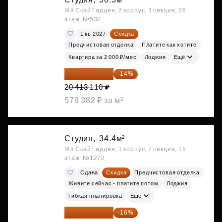
ЖК Скай Гарден, 2 корпус, 3 секция, 26
этаж, №532
1 кв 2027
Скидка
Предчистовая отделка
Платите как хотите
Квартира за 2 000 ₽/мес
Лоджия
Ещё
17 555 275 ₽
-14%
20 413 110 ₽
579 382 ₽ за м²
Студия,
34.4м²
ЖК Скай Гарден, 1 корпус, 7 секция, 15
этаж, №1272
Сдана
Скидка
Предчистовая отделка
Живите сейчас - платите потом
Лоджия
Гибкая планировка
Ещё
18 383 635 ₽
-16%