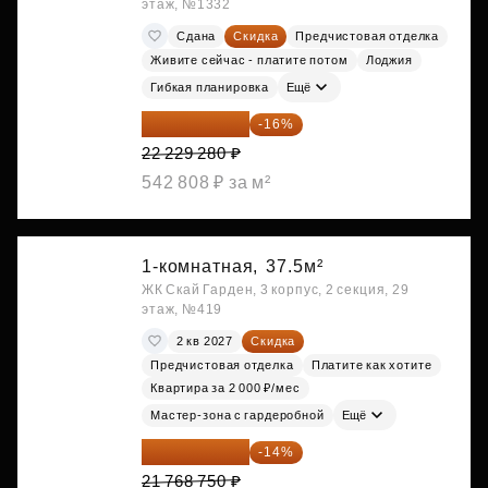
этаж, №1332
Сдана
Скидка
Предчистовая отделка
Живите сейчас - платите потом
Лоджия
Гибкая планировка
Ещё
18 672 595 ₽
-16%
22 229 280 ₽
542 808 ₽ за м²
1-комнатная,
37.5м²
ЖК Скай Гарден, 3 корпус, 2 секция, 29
этаж, №419
2 кв 2027
Скидка
Предчистовая отделка
Платите как хотите
Квартира за 2 000 ₽/мес
Мастер-зона с гардеробной
Ещё
18 721 125 ₽
-14%
21 768 750 ₽