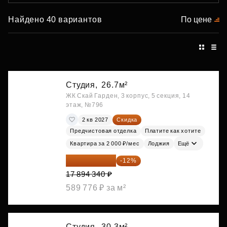
Найдено 40 вариантов
По цене
Студия,
26.7м²
ЖК Скай Гарден, 3 корпус, 5 секция, 14
этаж, №796
2 кв 2027
Скидка
Предчистовая отделка
Платите как хотите
Квартира за 2 000 ₽/мес
Лоджия
Ещё
15 747 019 ₽
-12%
17 894 340 ₽
589 776 ₽ за м²
Студия,
30.3м²