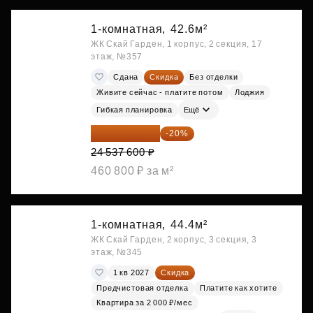
1-комнатная,
42.6м²
ЖК Скай Гарден, 1 корпус, 2 секция, 17
этаж, №357
Сдана
Скидка
Без отделки
Живите сейчас - платите потом
Лоджия
Гибкая планировка
Ещё
19 630 080 ₽
-20%
24 537 600 ₽
460 800 ₽ за м²
1-комнатная,
44.4м²
ЖК Скай Гарден, 2 корпус, 3 секция, 3
этаж, №345
1 кв 2027
Скидка
Предчистовая отделка
Платите как хотите
Квартира за 2 000 ₽/мес