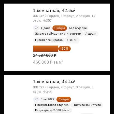
1-комнатная,
42.6м²
ЖК Скай Гарден, 1 корпус, 2 секция, 17
этаж, №357
Сдана
Скидка
Без отделки
Живите сейчас - платите потом
Лоджия
Гибкая планировка
Ещё
19 630 080 ₽
-20%
24 537 600 ₽
460 800 ₽ за м²
1-комнатная,
44.4м²
ЖК Скай Гарден, 2 корпус, 3 секция, 3
этаж, №345
1 кв 2027
Скидка
Предчистовая отделка
Платите как хотите
Квартира за 2 000 ₽/мес