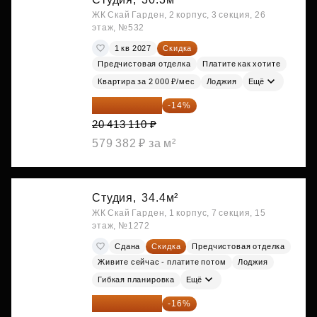
ЖК Скай Гарден, 2 корпус, 3 секция, 26
этаж, №532
1 кв 2027
Скидка
Предчистовая отделка
Платите как хотите
Квартира за 2 000 ₽/мес
Лоджия
Ещё
17 555 275 ₽
-14%
20 413 110 ₽
579 382 ₽ за м²
Студия,
34.4м²
ЖК Скай Гарден, 1 корпус, 7 секция, 15
этаж, №1272
Сдана
Скидка
Предчистовая отделка
Живите сейчас - платите потом
Лоджия
Гибкая планировка
Ещё
18 383 635 ₽
-16%