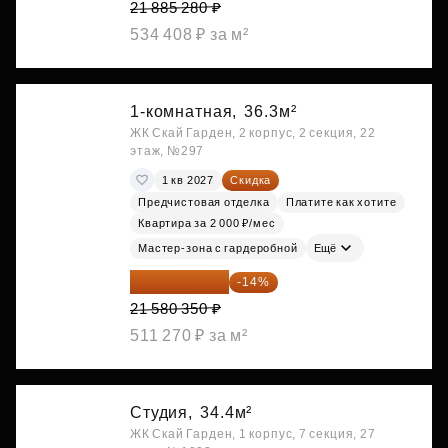
21 885 280 ₽
534 408 ₽ за м²
1-комнатная,
36.3м²
ЖК Скай Гарден, 2 корпус, 2 секция, 22
этаж, №297
1 кв 2027
Скидка
Предчистовая отделка
Платите как хотите
Квартира за 2 000 ₽/мес
Мастер-зона с гардеробной
Ещё
18 559 101 ₽
-14%
21 580 350 ₽
511 270 ₽ за м²
Студия,
34.4м²
ЖК Скай Гарден, 1 корпус, 7 секция, 27