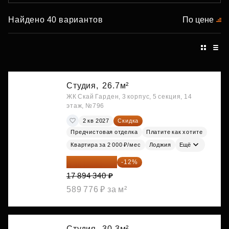
Найдено 40 вариантов
По цене
Студия,
26.7м²
ЖК Скай Гарден, 3 корпус, 5 секция, 14
этаж, №796
2 кв 2027
Скидка
Предчистовая отделка
Платите как хотите
Квартира за 2 000 ₽/мес
Лоджия
Ещё
15 747 019 ₽
-12%
17 894 340 ₽
589 776 ₽ за м²
Студия,
30.3м²