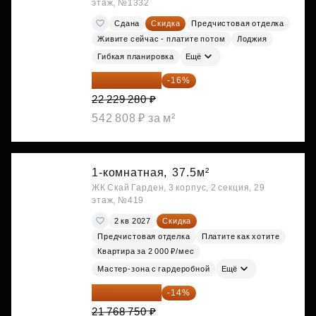
этаж, №1332
Сдана
Скидка
Предчистовая отделка
Живите сейчас - платите потом
Лоджия
Гибкая планировка
Ещё
18 672 595 ₽
-16%
22 229 280 ₽
542 808 ₽ за м²
1-комнатная,
37.5м²
ЖК Скай Гарден, 3 корпус, 2 секция, 29
этаж, №419
2 кв 2027
Скидка
Предчистовая отделка
Платите как хотите
Квартира за 2 000 ₽/мес
Мастер-зона с гардеробной
Ещё
18 721 125 ₽
-14%
21 768 750 ₽