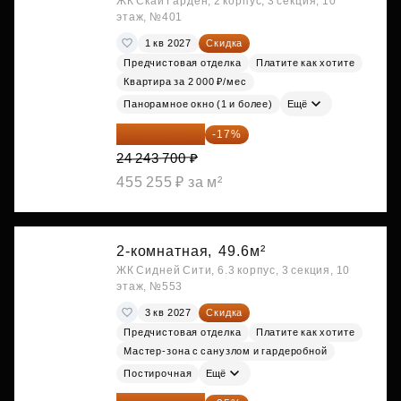
ЖК Скай Гарден, 2 корпус, 3 секция, 10
этаж, №401
1 кв 2027
Скидка
Предчистовая отделка
Платите как хотите
Квартира за 2 000 ₽/мес
Панорамное окно (1 и более)
Ещё
20 122 271 ₽
-17%
24 243 700 ₽
455 255 ₽ за м²
2-комнатная,
49.6м²
ЖК Сидней Сити, 6.3 корпус, 3 секция, 10
этаж, №553
3 кв 2027
Скидка
Предчистовая отделка
Платите как хотите
Мастер-зона с санузлом и гардеробной
Постирочная
Ещё