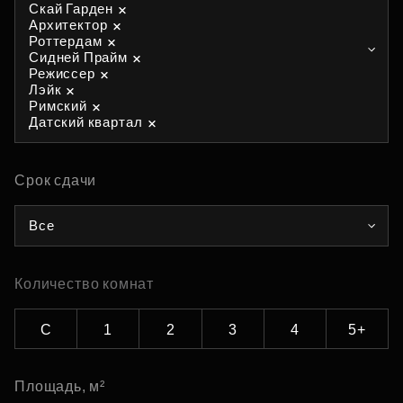
Скай Гарден
Архитектор
Роттердам
Сидней Прайм
Режиссер
Лэйк
Римский
Датский квартал
Срок сдачи
Все
Количество комнат
С
1
2
3
4
5+
Площадь, м²