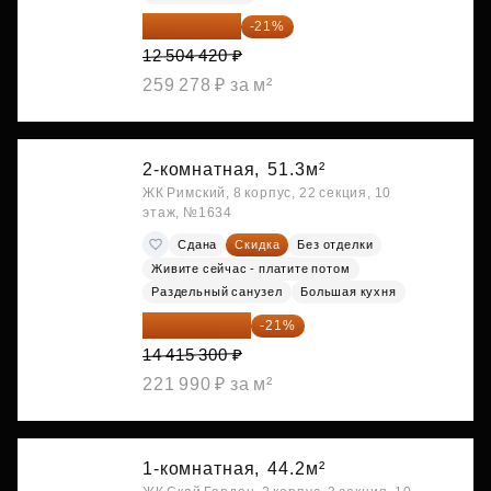
9 878 492 ₽
-21%
12 504 420 ₽
259 278 ₽ за м²
2-комнатная,
51.3м²
ЖК Римский, 8 корпус, 22 секция, 10
этаж, №1634
Сдана
Скидка
Без отделки
Живите сейчас - платите потом
Раздельный санузел
Большая кухня
11 388 087 ₽
-21%
14 415 300 ₽
221 990 ₽ за м²
1-комнатная,
44.2м²