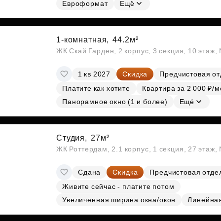
Евроформат
Ещё
1-комнатная,
44.2м²
ЖК Скай Гарден, 2 корпус, 3 секция, 10 этаж
1 кв 2027
Скидка
Предчистовая от
Платите как хотите
Квартира за 2 000 ₽/м
Панорамное окно (1 и более)
Ещё
Студия,
27м²
ЖК Роттердам, 2.1 корпус, 1 секция, 27 этаж
Сдана
Скидка
Предчистовая отде
Живите сейчас - платите потом
Увеличенная ширина окна/окон
Линейна