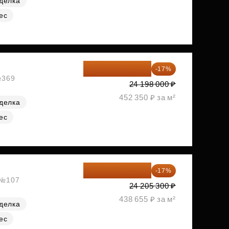
делка
ес
20 084 340 ₽
-17%
№369
24 198 000 ₽
452 350 ₽ за м²
делка
ес
20 090 399 ₽
-17%
, №107
24 205 300 ₽
438 655 ₽ за м²
делка
ес