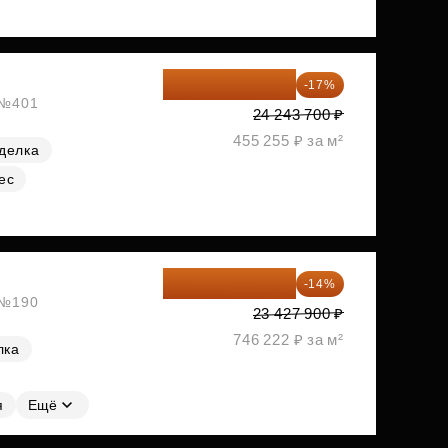
20 122 271 ₽
-17%
, №401
24 243 700 ₽
455 255 ₽ за м²
делка
ес
20 147 994 ₽
-14%
, №190
23 427 900 ₽
746 222 ₽ за м²
лка
я
Ещё