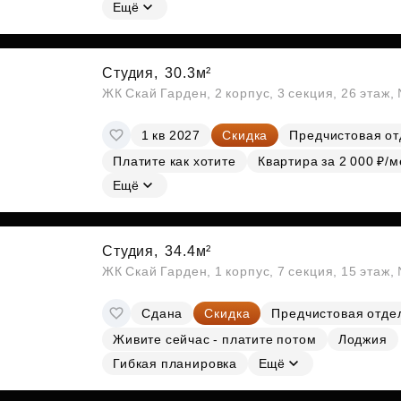
Субсидии
Ещё
Студия,
30.3м²
ЖК Скай Гарден, 2 корпус, 3 секция, 26 этаж
1 кв 2027
Скидка
Предчистовая от
Платите как хотите
Квартира за 2 000 ₽/м
Ещё
Студия,
34.4м²
ЖК Скай Гарден, 1 корпус, 7 секция, 15 этаж
Сдана
Скидка
Предчистовая отде
Живите сейчас - платите потом
Лоджия
Гибкая планировка
Ещё