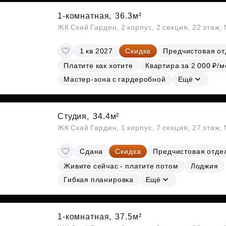
1-комнатная,
36.3м²
ЖК Скай Гарден, 2 корпус, 2 секция, 22 этаж
1 кв 2027
Скидка
Предчистовая от
Платите как хотите
Квартира за 2 000 ₽/м
Мастер-зона с гардеробной
Ещё
Студия,
34.4м²
ЖК Скай Гарден, 1 корпус, 7 секция, 27 этаж
Сдана
Скидка
Предчистовая отде
Живите сейчас - платите потом
Лоджия
Гибкая планировка
Ещё
1-комнатная,
37.5м²