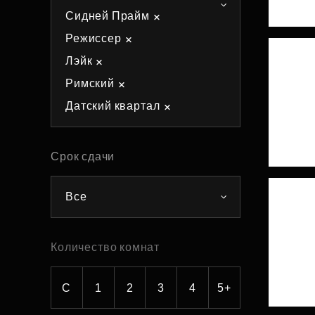
Сидней Прайм
Рефинансирование
Режиссер
Лэйк
Римский
Датский квартал
Срок сдачи
Все
Количество комнат
С
1
2
3
4
5+