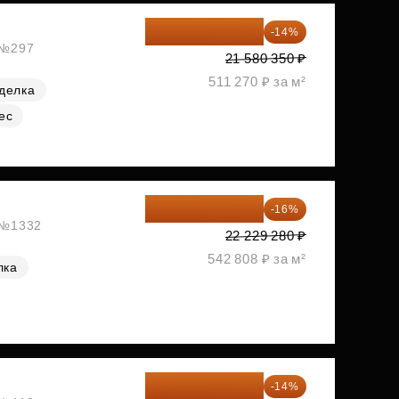
18 559 101 ₽
-14%
, №297
21 580 350 ₽
511 270 ₽ за м²
делка
ес
18 672 595 ₽
-16%
, №1332
22 229 280 ₽
542 808 ₽ за м²
лка
18 721 125 ₽
-14%