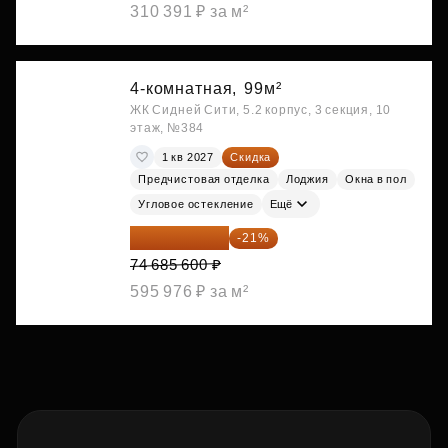
310 391 ₽ за м²
4-комнатная,
99м²
ЖК Сидней Сити, 5.2 корпус, 3 секция, 10
этаж, №384
1 кв 2027
Скидка
Предчистовая отделка
Лоджия
Окна в пол
Угловое остекление
Ещё
59 001 624 ₽
-21%
74 685 600 ₽
595 976 ₽ за м²