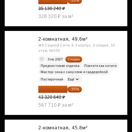
28 104 192 ₽
-20%
35 130 240 ₽
328 320 ₽ за м²
2-комнатная,
49.6м²
ЖК Сидней Сити, 6.3 корпус, 3 секция, 10
этаж, №553
3 кв 2027
Скидка
Предчистовая отделка
Платите как хотите
Мастер-зона с санузлом и гардеробной
Постирочная
Ещё
28 158 416 ₽
-35%
43 320 640 ₽
567 710 ₽ за м²
2-комнатная,
45.8м²