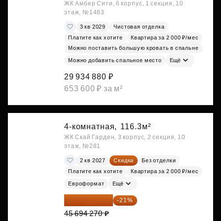
ЖК Амбер Сити, 6 корпус, 1 секция, 10
этаж, №1483
3 кв 2029
Чистовая отделка
Платите как хотите
Квартира за 2 000 ₽/мес
Можно поставить большую кровать в спальне
Можно добавить спальное место
Ещё
29 934 880 ₽
653 600 ₽ за м²
4-комнатная,
116.3м²
ЖК Скай Гарден, 3 корпус, 2 секция, 10
этаж, №281
2 кв 2027
Скидка
Без отделки
Платите как хотите
Квартира за 2 000 ₽/мес
Евроформат
Ещё
36 098 473 ₽
-21%
45 694 270 ₽