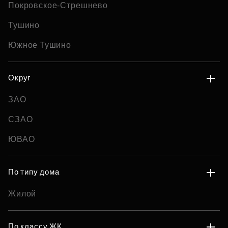
Покровское-Стрешнево
Тушино
Южное Тушино
Округ
ЗАО
СЗАО
ЮВАО
По типу дома
Жилой
По классу ЖК