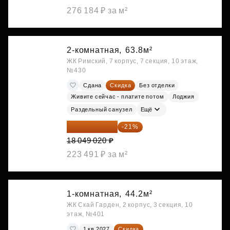
276 184 ₽ за м²
2-комнатная,
63.8м²
ЖК Римский, 7 корпус, 7 секция, 10 этаж,
№430
Сдана
Скидка
Без отделки
Живите сейчас - платите потом
Лоджия
Раздельный санузел
Ещё
14 258 726 ₽
-21%
18 049 020 ₽
223 491 ₽ за м²
1-комнатная,
44.2м²
ЖК Скай Гарден, 2 корпус, 3 секция, 10
этаж, №401
1 кв 2027
Скидка