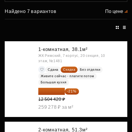
Найдено 7 вариантов
По цене
1-комнатная,
38.1м²
ЖК Римский, 7 корпус, 20 секция, 10
этаж, №1481
Сдана
Скидка
Без отделки
Живите сейчас - платите потом
Большая кухня
9 878 492 ₽
-21%
12 504 420 ₽
259 278 ₽ за м²
2-комнатная,
51.3м²