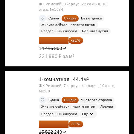
ЖК Римский, 8 корпус, 22 секция, 10
этаж, №1634
Сдана
Скидка
Без отделки
Живите сейчас - платите потом
Раздельный санузел
Большая кухня
11 388 087 ₽
-21%
14 415 300 ₽
221 990 ₽ за м²
1-комнатная,
44.4м²
ЖК Римский, 7 корпус, 4 секция, 10 этаж,
№200
Сдана
Скидка
Чистовая отделка
Живите сейчас - платите потом
Лоджия
Раздельный санузел
Ещё
12 262 570 ₽
-21%
15 522 240 ₽