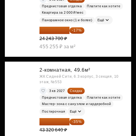
Предчистовая отделка
Платите как хотите
Квартира за 2 000 ₽/мес
Панорамное окно (1 и более)
Ещё
20 122 271 ₽
-17%
24 243 700 ₽
455 255 ₽ за м²
2-комнатная,
49.6м²
ЖК Сидней Сити, 6.3 корпус, 3 секция, 10
этаж, №553
3 кв 2027
Скидка
Предчистовая отделка
Платите как хотите
Мастер-зона с санузлом и гардеробной
Постирочная
Ещё
28 158 416 ₽
-35%
43 320 640 ₽