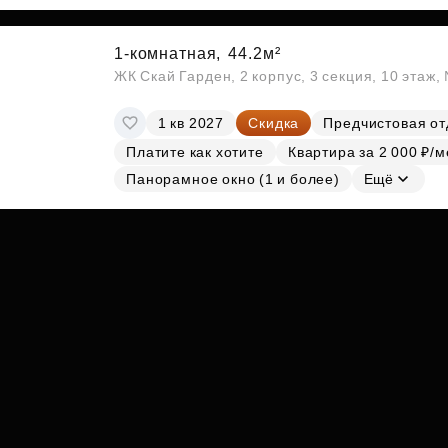
Субсидии
1-комнатная,
44.2м²
ЖК Скай Гарден, 2 корпус, 3 секция, 10 этаж
1 кв 2027
Скидка
Предчистовая от
Платите как хотите
Квартира за 2 000 ₽/м
Панорамное окно (1 и более)
Ещё