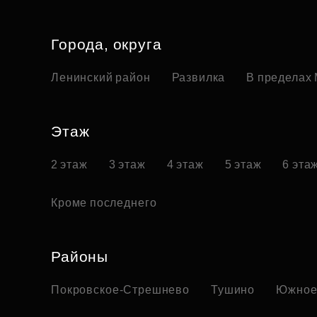
Города, округа
Ленинский район
Развилка
В пределах
Этаж
2 этаж
3 этаж
4 этаж
5 этаж
6 эта
Кроме последнего
Районы
Покровское-Стрешнево
Тушино
Южное