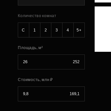
Рефинансирование
Количество комнат
С
1
2
3
4
5+
Площадь, м²
Стоимость, млн ₽