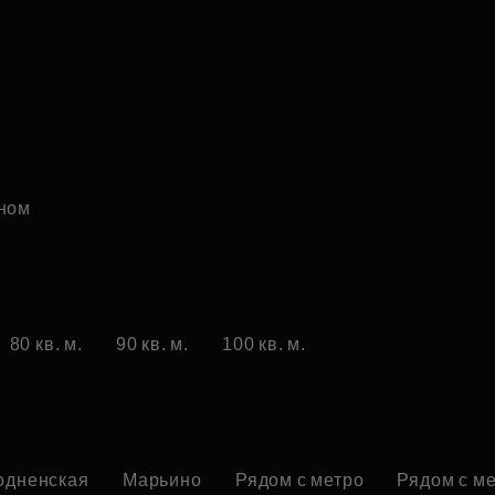
ном
80 кв. м.
90 кв. м.
100 кв. м.
одненская
Марьино
Рядом с метро
Рядом с ме