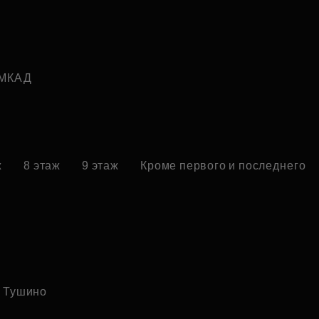
 МКАД
ж
8 этаж
9 этаж
Кроме первого и последнего
 Тушино