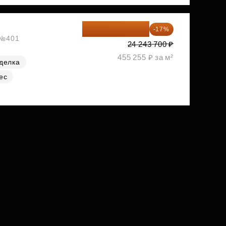
20 122 271 ₽
-17%
, №401
24 243 700 ₽
455 255 ₽ за м²
делка
ес