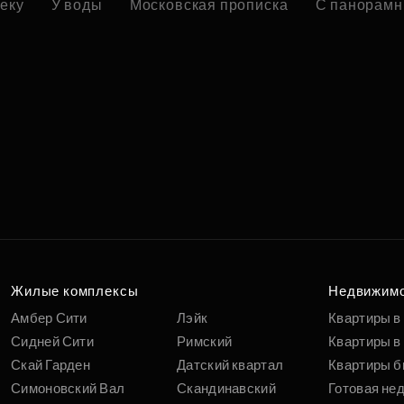
реку
У воды
Московская прописка
С панорамн
Жилые комплексы
Недвижим
Амбер Сити
Лэйк
Квартиры в
Сидней Сити
Римский
Квартиры в 
Скай Гарден
Датский квартал
Квартиры б
Симоновский Вал
Скандинавский
Готовая не