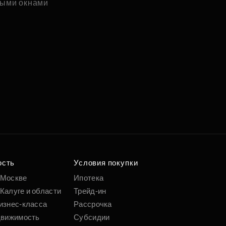
ыми окнами
ость
Условия покупки
 Москве
Ипотека
Калуге и области
Трейд-ин
изнес-класса
Рассрочка
движимость
Субсидии