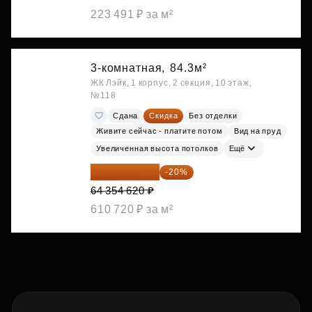
223 491 ₽ за м²
3-комнатная,
84.3м²
ЖК Лэйк, 1 корпус, 2 секция, 10 этаж,
№118
Сдана
Скидка
Без отделки
Живите сейчас - платите потом
Вид на пруд
Увеличенная высота потолков
Ещё
51 483 696 ₽
-20%
64 354 620 ₽
610 720 ₽ за м²