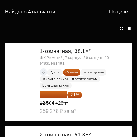
Найдено 4 варианта
По цене
1-комнатная,
38.1м²
ЖК Римский, 7 корпус, 20 секция, 10
этаж, №1481
Сдана
Скидка
Без отделки
Живите сейчас - платите потом
Большая кухня
9 878 492 ₽
-21%
12 504 420 ₽
259 278 ₽ за м²
2-комнатная,
51.3м²