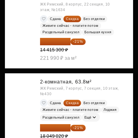
ЖК Римский, 8 корпус, 22 секция, 10
этаж, №1634
Сдана
Скидка
Без отделки
Живите сейчас - платите потом
Раздельный санузел
Большая кухня
11 388 087 ₽
-21%
14 415 300 ₽
221 990 ₽ за м²
2-комнатная,
63.8м²
ЖК Римский, 7 корпус, 7 секция, 10 этаж,
№430
Сдана
Скидка
Без отделки
Живите сейчас - платите потом
Лоджия
Раздельный санузел
Ещё
14 258 726 ₽
-21%
18 049 020 ₽