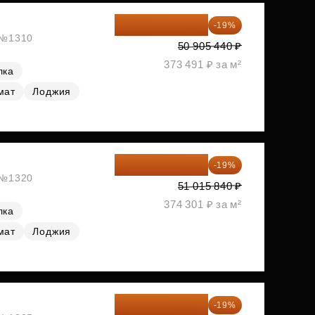
41 233 406 ₽
-19%
, №1310
50 905 440 ₽
373 491 ₽ за м²
лка
мат
Лоджия
41 322 830 ₽
-19%
, №1320
51 015 840 ₽
374 301 ₽ за м²
лка
мат
Лоджия
41 769 950 ₽
-19%