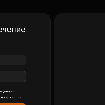
ечение
ых данных
нные рассылки