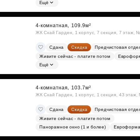
Субсидии
Ещё
4-комнатная,
109.9м²
ЖК Скай Гарден, 1 корпус, 7 секция, 7 этаж,
Сдана
Скидка
Предчистовая отде
Живите сейчас - платите потом
Еврофор
Ещё
4-комнатная,
103.7м²
ЖК Скай Гарден, 1 корпус, 1 секция, 43 этаж
Сдана
Скидка
Предчистовая отде
Живите сейчас - платите потом
Панорамное окно (1 и более)
Евроформа