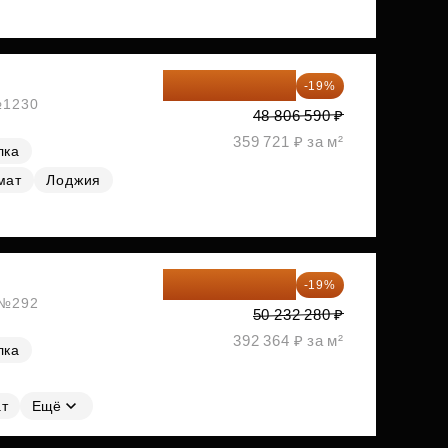
39 533 338 ₽
-19%
 №1230
48 806 590 ₽
359 721 ₽ за м²
лка
мат
Лоджия
40 688 147 ₽
-19%
, №292
50 232 280 ₽
392 364 ₽ за м²
лка
т
Ещё