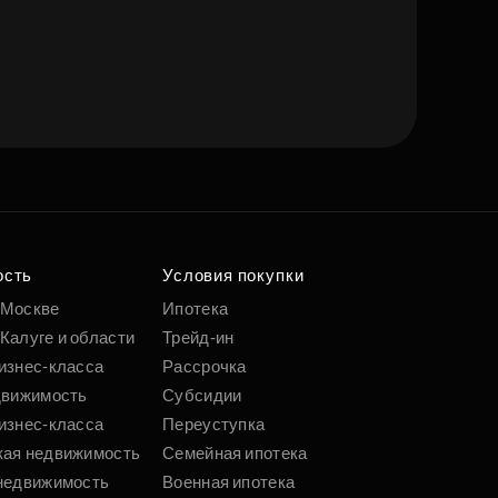
ость
Условия покупки
 Москве
Ипотека
Калуге и области
Трейд-ин
изнес-класса
Рассрочка
движимость
Субсидии
изнес-класса
Переуступка
кая недвижимость
Семейная ипотека
недвижимость
Военная ипотека