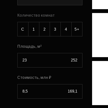
Рефинансирование
Количество комнат
С
1
2
3
4
5+
Площадь, м²
Стоимость, млн ₽