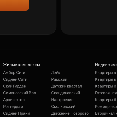
Жилые комплексы
Недвижим
Амбер Сити
Лэйк
Квартиры в
Сидней Сити
Римский
Квартиры в 
Скай Гарден
Датский квартал
Квартиры б
Симоновский Вал
Скандинавский
Готовая не
Архитектор
Настроение
Квартиры б
Роттердам
Сколковский
Коммерчес
Сидней Прайм
Движение. Говорово
Вторичная 