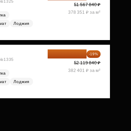
, №1325
51 567 840 ₽
378 351 ₽ за м²
лка
мат
Лоджия
42 217 070 ₽
-19%
, №1335
52 119 840 ₽
382 401 ₽ за м²
лка
мат
Лоджия