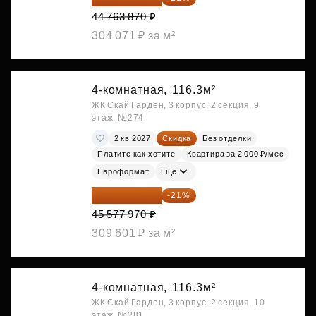
44 763 870 ₽
304 071 ₽ за м²
4-комнатная,
116.3м²
ЖК Скай Гарден, 3 корпус, 2 секция, 9
этаж, №274
2 кв 2027
Скидка
Без отделки
Платите как хотите
Квартира за 2 000 ₽/мес
Евроформат
Ещё
36 006 596 ₽
-21%
45 577 970 ₽
309 601 ₽ за м²
4-комнатная,
116.3м²
ЖК Скай Гарден, 3 корпус, 2 секция, 10
этаж, №281