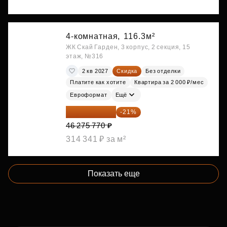
4-комнатная,
116.3м²
ЖК Скай Гарден, 3 корпус, 2 секция, 15
этаж, №316
2 кв 2027
Скидка
Без отделки
Платите как хотите
Квартира за 2 000 ₽/мес
Евроформат
Ещё
36 557 858 ₽
-21%
46 275 770 ₽
314 341 ₽ за м²
Показать еще