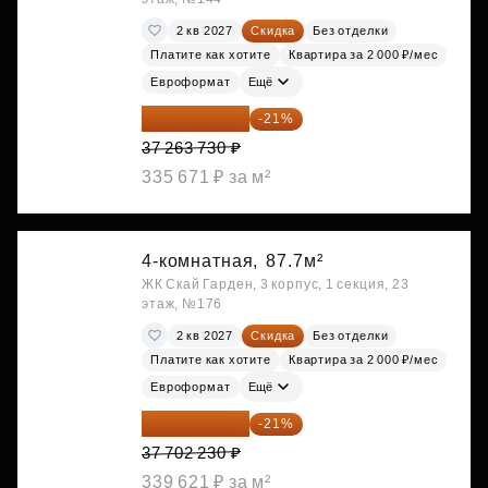
2 кв 2027
Скидка
Без отделки
Платите как хотите
Квартира за 2 000 ₽/мес
Евроформат
Ещё
29 438 347 ₽
-21%
37 263 730 ₽
335 671 ₽ за м²
4-комнатная,
87.7м²
ЖК Скай Гарден, 3 корпус, 1 секция, 23
этаж, №176
2 кв 2027
Скидка
Без отделки
Платите как хотите
Квартира за 2 000 ₽/мес
Евроформат
Ещё
29 784 762 ₽
-21%
37 702 230 ₽
339 621 ₽ за м²