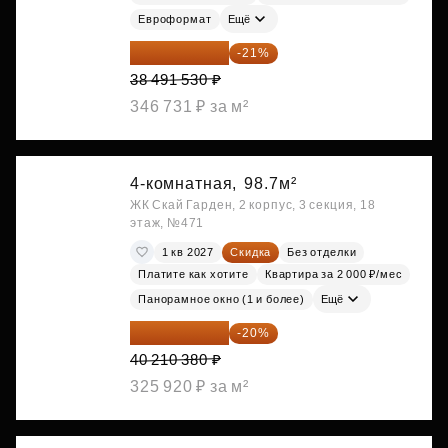
Евроформат
Ещё
30 408 309 ₽
-21%
38 491 530 ₽
346 731 ₽ за м²
4-комнатная,
98.7м²
ЖК Скай Гарден, 2 корпус, 3 секция, 18
этаж, №471
1 кв 2027
Скидка
Без отделки
Платите как хотите
Квартира за 2 000 ₽/мес
Панорамное окно (1 и более)
Ещё
32 168 304 ₽
-20%
40 210 380 ₽
325 920 ₽ за м²