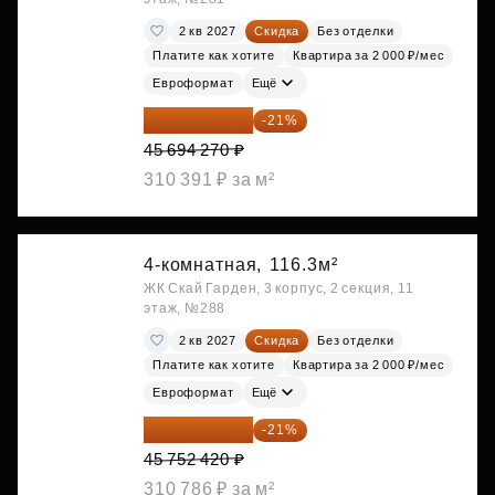
2 кв 2027
Скидка
Без отделки
Платите как хотите
Квартира за 2 000 ₽/мес
Евроформат
Ещё
36 098 473 ₽
-21%
45 694 270 ₽
310 391 ₽ за м²
4-комнатная,
116.3м²
ЖК Скай Гарден, 3 корпус, 2 секция, 11
этаж, №288
2 кв 2027
Скидка
Без отделки
Платите как хотите
Квартира за 2 000 ₽/мес
Евроформат
Ещё
36 144 412 ₽
-21%
45 752 420 ₽
310 786 ₽ за м²