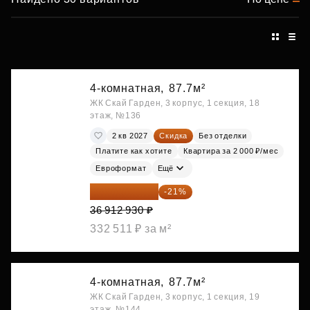
4-комнатная,
87.7м²
ЖК Скай Гарден, 3 корпус, 1 секция, 18
этаж, №136
2 кв 2027
Скидка
Без отделки
Платите как хотите
Квартира за 2 000 ₽/мес
Евроформат
Ещё
29 161 215 ₽
-21%
36 912 930 ₽
332 511 ₽ за м²
4-комнатная,
87.7м²
ЖК Скай Гарден, 3 корпус, 1 секция, 19
этаж, №144