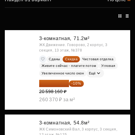
3-комнатная,
71.2м²
ЖК Движение. Говорово, 2 корпус, 3
секция, 13 этаж, №378
Сданы
Скидка
Чистовая отделка
Живите сейчас - платите потом
Угловая
Увеличенное число окон
Ещё
18 538 344 ₽
-10%
20 598 160 ₽
260 370 ₽ за м²
3-комнатная,
54.8м²
ЖК Симоновский Вал, 3 корпус, 3 секция,
12 этаж, №125