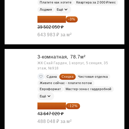
Платите как хотите
Квартира за 2 000 ₽/мес
Лоджия
Ещё
38 316 989 ₽
-3%
39 502 050 ₽
643 983 ₽ за м²
3-комнатная,
78.7м²
ЖК Скай Гарден, 1 корпус, 5 секция, 35
этаж, №918
Сдана
Скидка
Чистовая отделка
Живите сейчас - платите потом
Евроформат
Мастер-зона с гардеробной
Ещё
38 409 378 ₽
-12%
43 647 020 ₽
488 048 ₽ за м²