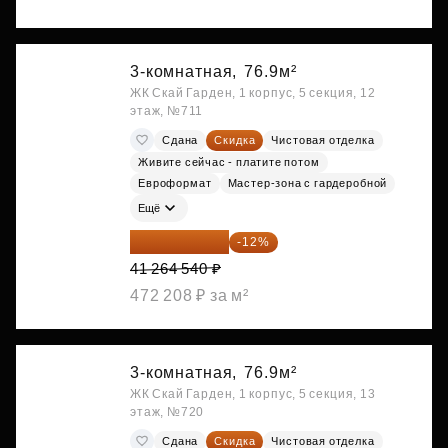
3-комнатная,
76.9м²
ЖК Скай Гарден, 1 корпус, 5 секция, 12
этаж, №711
Сдана
Скидка
Чистовая отделка
Живите сейчас - платите потом
Евроформат
Мастер-зона с гардеробной
Ещё
36 312 795 ₽
-12%
41 264 540 ₽
472 208 ₽ за м²
3-комнатная,
76.9м²
ЖК Скай Гарден, 1 корпус, 5 секция, 13
этаж, №720
Сдана
Скидка
Чистовая отделка