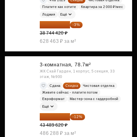
Платите как хотите
Квартира за 2 000 ₽/мес
Лоджия
Ещё
37 582 087 ₽
-3%
38 744 420 ₽
628 463 ₽ за м²
3-комнатная,
78.7м²
ЖК Скай Гарден, 1 корпус, 5 секция, 33
этаж, №900
Сдана
Скидка
Чистовая отделка
Живите сейчас - платите потом
Евроформат
Мастер-зона с гардеробной
Ещё
38 270 866 ₽
-12%
43 489 620 ₽
486 288 ₽ за м²