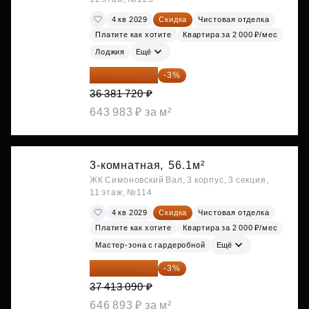
4 кв 2029
Скидка
Чистовая отделка
Платите как хотите
Квартира за 2 000 ₽/мес
Лоджия
Ещё
35 290 268 ₽
-3%
36 381 720 ₽
643 983 ₽ за м²
3-комнатная,
56.1м²
ЖК Симоновский Вал, 3 корпус, 3 секция,
11 этаж, №114
4 кв 2029
Скидка
Чистовая отделка
Платите как хотите
Квартира за 2 000 ₽/мес
Мастер-зона с гардеробной
Ещё
36 290 697 ₽
-3%
37 413 090 ₽
646 893 ₽ за м²