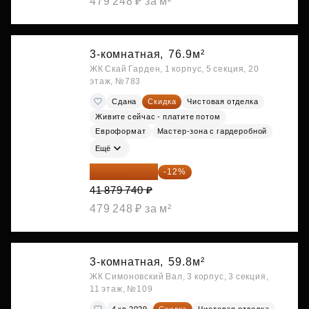
479 248 ₽ за м²
3-комнатная,
76.9м²
ЖК Скай Гарден, 1 корпус, 5 секция, 20
этаж, №783
Сдана
Скидка
Чистовая отделка
Живите сейчас - платите потом
Евроформат
Мастер-зона с гардеробной
Ещё
36 854 171 ₽
-12%
41 879 740 ₽
479 248 ₽ за м²
3-комнатная,
59.8м²
ЖК Симоновский Вал, 3 корпус, 3 секция,
11 этаж, №109
4 кв 2029
Скидка
Чистовая отделка