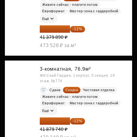
Живите сейчас - платите потом
Евроформат
Мастер-зона с гардеробной
Ещё
36 414 303 ₽
-12%
41 379 890 ₽
473 528 ₽ за м²
3-комнатная,
76.9м²
ЖК Скай Гарден, 1 корпус, 5 секция, 19
этаж, №774
Сдана
Скидка
Чистовая отделка
Живите сейчас - платите потом
Евроформат
Мастер-зона с гардеробной
Ещё
36 854 171 ₽
-12%
41 879 740 ₽