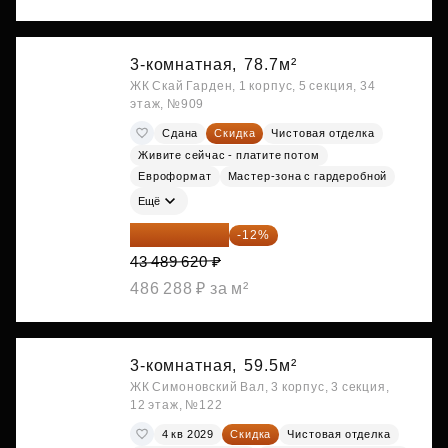
3-комнатная,
78.7м²
ЖК Скай Гарден, 1 корпус, 5 секция, 34
этаж, №909
Сдана
Скидка
Чистовая отделка
Живите сейчас - платите потом
Евроформат
Мастер-зона с гардеробной
Ещё
38 270 866 ₽
-12%
43 489 620 ₽
486 288 ₽ за м²
3-комнатная,
59.5м²
ЖК Симоновский Вал, 3 корпус, 3 секция,
12 этаж, №122
4 кв 2029
Скидка
Чистовая отделка