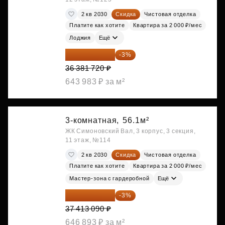
2 кв 2030
Скидка
Чистовая отделка
Платите как хотите
Квартира за 2 000 ₽/мес
Лоджия
Ещё
35 290 268 ₽
-3%
36 381 720 ₽
643 983 ₽ за м²
3-комнатная,
56.1м²
ЖК Симоновский Вал, 3 корпус, 3 секция,
11 этаж, №114
2 кв 2030
Скидка
Чистовая отделка
Платите как хотите
Квартира за 2 000 ₽/мес
Мастер-зона с гардеробной
Ещё
36 290 697 ₽
-3%
37 413 090 ₽
646 893 ₽ за м²