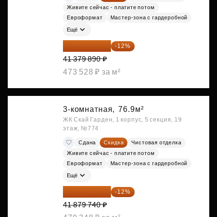
Живите сейчас - платите потом
Евроформат
Мастер-зона с гардеробной
Ещё
36 414 303 ₽
-12%
41 379 890 ₽
473 528 ₽ за м²
3-комнатная,
76.9м²
ЖК Скай Гарден, 1 корпус, 5 секция, 19
этаж, №774
Сдана
Скидка
Чистовая отделка
Живите сейчас - платите потом
Евроформат
Мастер-зона с гардеробной
Ещё
36 854 171 ₽
-12%
41 879 740 ₽