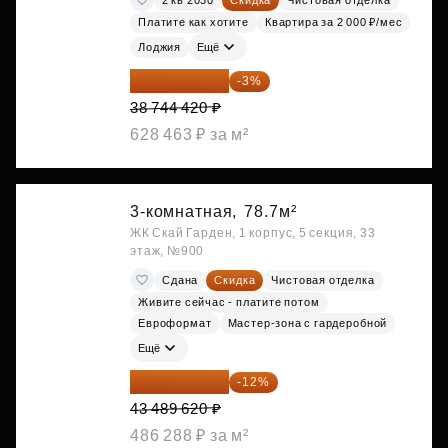
Платите как хотите
Квартира за 2 000 ₽/мес
Лоджия
Ещё
37 582 087 ₽
-3%
38 744 420 ₽
628 463 ₽ за м²
3-комнатная,
78.7м²
ЖК Скай Гарден, 1 корпус, 5 секция, 33
этаж, №900
Сдана
Скидка
Чистовая отделка
Живите сейчас - платите потом
Евроформат
Мастер-зона с гардеробной
Ещё
38 270 866 ₽
-12%
43 489 620 ₽
486 288 ₽ за м²