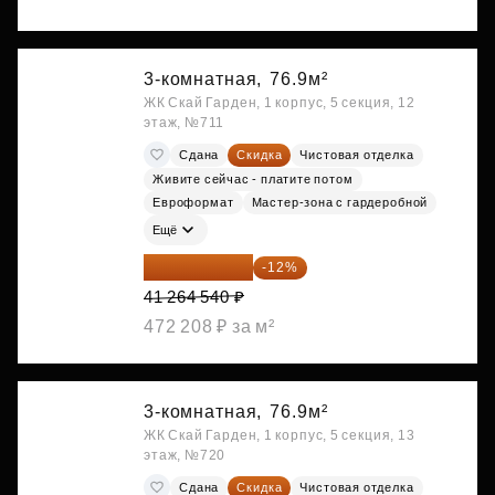
3-комнатная,
76.9м²
ЖК Скай Гарден, 1 корпус, 5 секция, 12
этаж, №711
Сдана
Скидка
Чистовая отделка
Живите сейчас - платите потом
Евроформат
Мастер-зона с гардеробной
Ещё
36 312 795 ₽
-12%
41 264 540 ₽
472 208 ₽ за м²
3-комнатная,
76.9м²
ЖК Скай Гарден, 1 корпус, 5 секция, 13
этаж, №720
Сдана
Скидка
Чистовая отделка