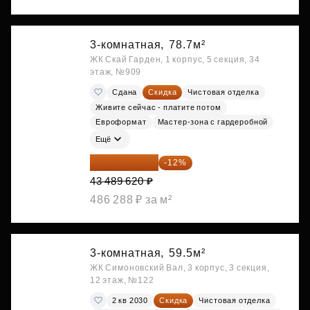
3-комнатная,
78.7м²
ЖК Скай Гарден, 1 корпус, 5 секция, 34
этаж, №909
Сдана
Скидка
Чистовая отделка
Живите сейчас - платите потом
Евроформат
Мастер-зона с гардеробной
Ещё
38 270 866 ₽
-12%
43 489 620 ₽
486 288 ₽ за м²
3-комнатная,
59.5м²
ЖК Симоновский Вал, 3 корпус, 3 секция,
12 этаж, №122
2 кв 2030
Скидка
Чистовая отделка