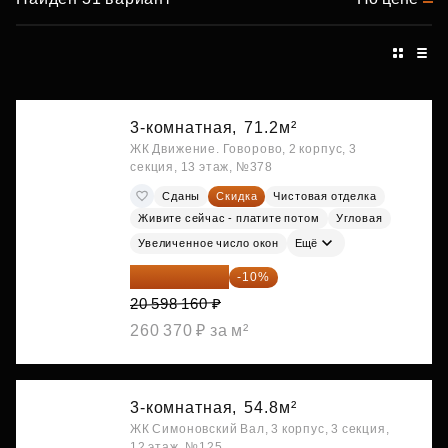
3-комнатная,
71.2м²
ЖК Движение. Говорово, 2 корпус, 3
секция, 13 этаж, №378
Сданы
Скидка
Чистовая отделка
Живите сейчас - платите потом
Угловая
Увеличенное число окон
Ещё
18 538 344 ₽
-10%
20 598 160 ₽
260 370 ₽ за м²
3-комнатная,
54.8м²
ЖК Симоновский Вал, 3 корпус, 3 секция,
12 этаж, №125