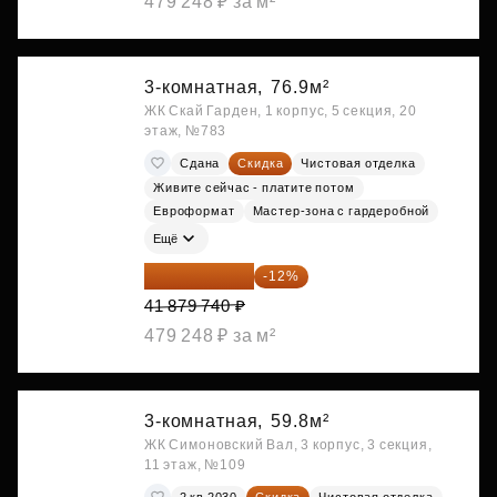
479 248 ₽ за м²
3-комнатная,
76.9м²
ЖК Скай Гарден, 1 корпус, 5 секция, 20
этаж, №783
Сдана
Скидка
Чистовая отделка
Живите сейчас - платите потом
Евроформат
Мастер-зона с гардеробной
Ещё
36 854 171 ₽
-12%
41 879 740 ₽
479 248 ₽ за м²
3-комнатная,
59.8м²
ЖК Симоновский Вал, 3 корпус, 3 секция,
11 этаж, №109
2 кв 2030
Скидка
Чистовая отделка