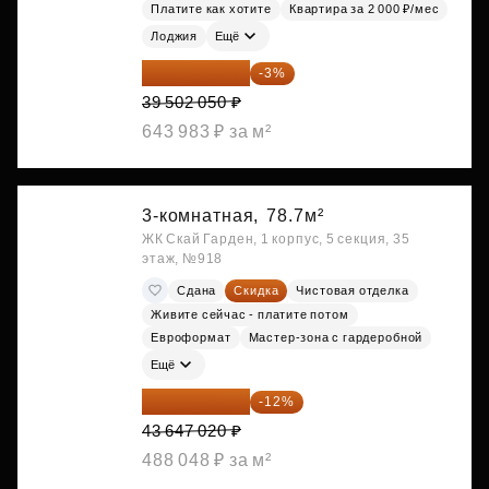
Платите как хотите
Квартира за 2 000 ₽/мес
Лоджия
Ещё
38 316 989 ₽
-3%
39 502 050 ₽
643 983 ₽ за м²
3-комнатная,
78.7м²
ЖК Скай Гарден, 1 корпус, 5 секция, 35
этаж, №918
Сдана
Скидка
Чистовая отделка
Живите сейчас - платите потом
Евроформат
Мастер-зона с гардеробной
Ещё
38 409 378 ₽
-12%
43 647 020 ₽
488 048 ₽ за м²