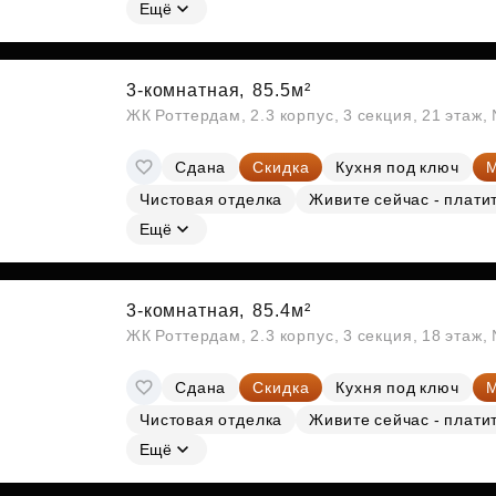
Субсидии
Ещё
3-комнатная,
85.5м²
ЖК Роттердам, 2.3 корпус, 3 секция, 21 этаж
Сдана
Скидка
Кухня под ключ
М
Чистовая отделка
Живите сейчас - плати
Ещё
3-комнатная,
85.4м²
ЖК Роттердам, 2.3 корпус, 3 секция, 18 этаж
Сдана
Скидка
Кухня под ключ
М
Чистовая отделка
Живите сейчас - плати
Ещё