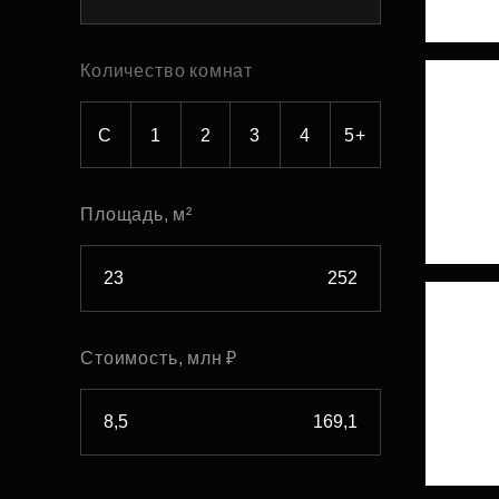
Рефинансирование
Количество комнат
С
1
2
3
4
5+
Площадь, м²
Стоимость, млн ₽