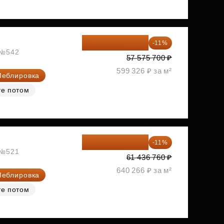
51 242 373 ₽
-11%
, №542
57 575 700 ₽
599 326 ₽ за м²
еблировка
те потом
54 678 716 ₽
-11%
, №521
61 436 760 ₽
640 266 ₽ за м²
еблировка
те потом