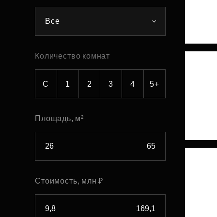
Рефинансирование
Все
Количество комнат
С
1
2
3
4
5+
Площадь, м²
Стоимость, млн ₽