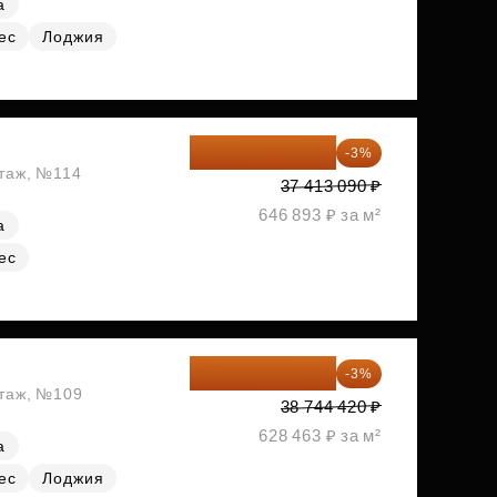
а
ес
Лоджия
36 290 697 ₽
-3%
этаж, №114
37 413 090 ₽
646 893 ₽ за м²
а
ес
37 582 087 ₽
-3%
этаж, №109
38 744 420 ₽
628 463 ₽ за м²
а
ес
Лоджия