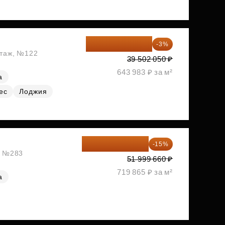
38 316 989 ₽
-3%
этаж, №122
39 502 050 ₽
643 983 ₽ за м²
а
ес
Лоджия
44 199 711 ₽
-15%
ж, №283
51 999 660 ₽
719 865 ₽ за м²
а