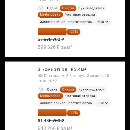
Сдана
Скидка
Кухня под ключ
Меблировка
Чистовая отделка
Живите сейчас - платите потом
Ещё
51 242 373 ₽
-11%
57 575 700 ₽
599 326 ₽ за м²
3-комнатная,
85.4м²
ЖК Роттердам, 2.3 корпус, 3 секция, 18
этаж, №521
Сдана
Скидка
Кухня под ключ
Меблировка
Чистовая отделка
Живите сейчас - платите потом
Ещё
54 678 716 ₽
-11%
61 436 760 ₽
640 266 ₽ за м²