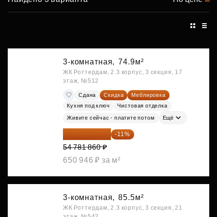
3-комнатная,
74.9м²
ЖК Роттердам, 2.3 корпус, 3 секция, 17
этаж, №512
Сдана
Скидка
Меблировка
Кухня под ключ
Чистовая отделка
Живите сейчас - платите потом
Ещё
48 755 855 ₽
-11%
54 781 860 ₽
650 946 ₽ за м²
3-комнатная,
85.5м²
ЖК Роттердам, 2.3 корпус, 3 секция, 21
этаж, №542