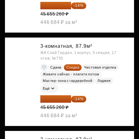
39 263 524 ₽
-14%
45 655 260 ₽
446 684 ₽ за м²
3-комнатная,
87.9м²
ЖК Скай Гарден, 1 корпус, 5 секция, 17
этаж, №755
Сдана
Скидка
Чистовая отделка
Живите сейчас - платите потом
Мастер-зона с гардеробной
Лоджия
Ещё
39 263 524 ₽
-14%
45 655 260 ₽
446 684 ₽ за м²