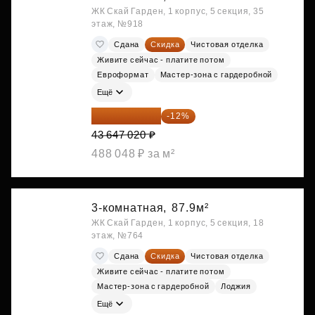
ЖК Скай Гарден, 1 корпус, 5 секция, 35
этаж, №918
Сдана
Скидка
Чистовая отделка
Живите сейчас - платите потом
Евроформат
Мастер-зона с гардеробной
Ещё
38 409 378 ₽
-12%
43 647 020 ₽
488 048 ₽ за м²
3-комнатная,
87.9м²
ЖК Скай Гарден, 1 корпус, 5 секция, 18
этаж, №764
Сдана
Скидка
Чистовая отделка
Живите сейчас - платите потом
Мастер-зона с гардеробной
Лоджия
Ещё