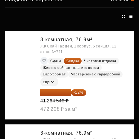
3-комнатная,
76.9м²
ЖК Скай Гарден, 1 корпус, 5 секция, 12
этаж, №711
Сдана
Скидка
Чистовая отделка
Живите сейчас - платите потом
Евроформат
Мастер-зона с гардеробной
Ещё
36 312 795 ₽
-12%
41 264 540 ₽
472 208 ₽ за м²
3-комнатная,
76.9м²