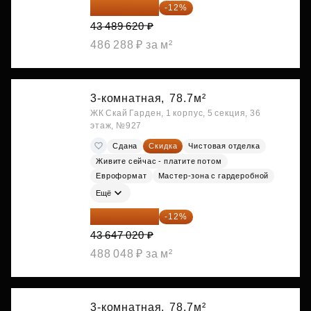
38 270 866 ₽
-12%
43 489 620 ₽
486 288 ₽ за м²
3-комнатная,
78.7м²
ЖК Скай Гарден, 1 корпус, 5 секция, 36
этаж, №927
Сдана
Скидка
Чистовая отделка
Живите сейчас - платите потом
Евроформат
Мастер-зона с гардеробной
Ещё
38 409 378 ₽
-12%
43 647 020 ₽
488 048 ₽ за м²
3-комнатная,
78.7м²