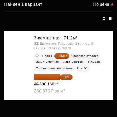
Найден 1 вариант
По цене
3-комнатная,
71.2м²
ЖК Движение. Говорово, 2 корпус, 3
секция, 13 этаж, №378
Сданы
Скидка
Чистовая отделка
Живите сейчас - платите потом
Угловая
Увеличенное число окон
Ещё
18 538 344 ₽
-10%
20 598 160 ₽
260 370 ₽ за м²