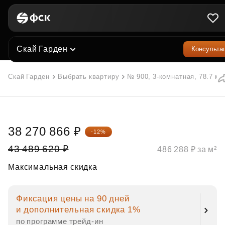
Скай Гарден
Консульта
Скай Гарден
Выбрать квартиру
№ 900, 3-комнатная, 78.7 м²
38 270 866 ₽
-12%
43 489 620 ₽
486 288 ₽ за м²
Максимальная скидка
Фиксация цены на 90 дней
и дополнительная скидка 1%
по программе трейд‑ин