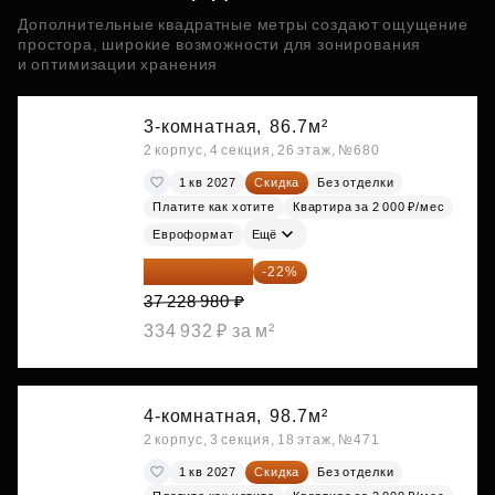
Дополнительные квадратные метры создают ощущение
простора, широкие возможности для зонирования
и оптимизации хранения
3-комнатная,
86.7м²
2 корпус, 4 секция, 26 этаж, №680
1 кв 2027
Скидка
Без отделки
Платите как хотите
Квартира за 2 000 ₽/мес
Евроформат
Ещё
29 038 604 ₽
-22%
37 228 980 ₽
334 932 ₽ за м²
4-комнатная,
98.7м²
2 корпус, 3 секция, 18 этаж, №471
1 кв 2027
Скидка
Без отделки