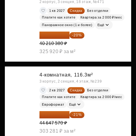
2 корпус, 3 секция, 18 этаж, №471
1 кв 2027
Скидка
Без отделки
Платите как хотите
Квартира за 2 000 ₽/мес
Панорамное окно (1 и более)
Ещё
32 168 304 ₽
-20%
40 210 380 ₽
325 920 ₽ за м²
4-комнатная,
116.3м²
3 корпус, 2 секция, 4 этаж, №239
2 кв 2027
Скидка
Без отделки
Платите как хотите
Квартира за 2 000 ₽/мес
Евроформат
Ещё
35 271 580 ₽
-21%
44 647 570 ₽
303 281 ₽ за м²