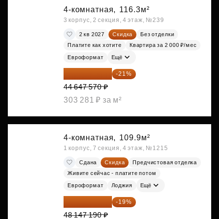
4-комнатная,
116.3м²
3 корпус, 2 секция, 4 этаж, №239
2 кв 2027
Скидка
Без отделки
Платите как хотите
Квартира за 2 000 ₽/мес
Евроформат
Ещё
35 271 580 ₽
-21%
44 647 570 ₽
303 281 ₽ за м²
4-комнатная,
109.9м²
1 корпус, 7 секция, 4 этаж, №1215
Сдана
Скидка
Предчистовая отделка
Живите сейчас - платите потом
Евроформат
Лоджия
Ещё
38 999 224 ₽
-19%
48 147 190 ₽