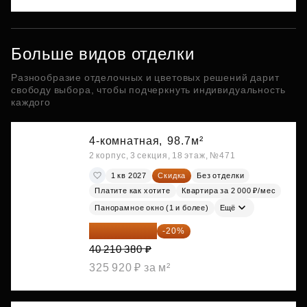
Больше видов отделки
Разнообразие отделочных и цветовых решений дарит
свободу выбора, чтобы подчеркнуть индивидуальность
каждого
4-комнатная,
98.7м²
2 корпус, 3 секция, 18 этаж, №471
1 кв 2027
Скидка
Без отделки
Платите как хотите
Квартира за 2 000 ₽/мес
Панорамное окно (1 и более)
Ещё
32 168 304 ₽
-20%
40 210 380 ₽
325 920 ₽ за м²