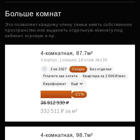
Больше комнат
Это позволяет каждому члену семьи иметь собственное
пространство или выделить отдельную комнату под
кабинет, игровую и пр.
4-комнатная,
87.7м²
3 корпус, 1 секция, 18 этаж, №136
2 кв 2027
Скидка
Без отделки
Платите как хотите
Квартира за 2 000 ₽/мес
Евроформат
Ещё
29 161 215 ₽
-21%
36 912 930 ₽
332 511 ₽ за м²
4-комнатная,
98.7м²