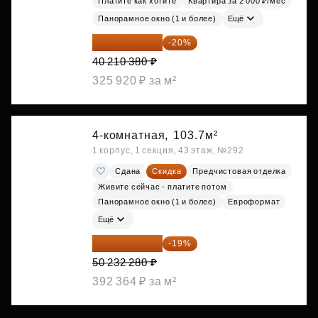
Платите как хотите
Квартира за 2 000 ₽/мес
Панорамное окно (1 и более)
Ещё
32 168 304 ₽
-20%
40 210 380 ₽
325 920 ₽ за м²
4-комнатная,
103.7м²
1 корпус, 1 секция, 43 этаж, №292
Сдана
Скидка
Предчистовая отделка
Живите сейчас - платите потом
Панорамное окно (1 и более)
Евроформат
Ещё
40 688 147 ₽
-19%
50 232 280 ₽
392 364 ₽ за м²