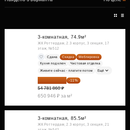
3-комнатная,
74.9м²
ЖК Роттердам, 2.3 корпус, 3 секция, 17
этаж, №512
Сдана
Скидка
Меблировка
Кухня под ключ
Чистовая отделка
Живите сейчас - платите потом
Ещё
48 755 855 ₽
-11%
54 781 860 ₽
650 946 ₽ за м²
3-комнатная,
85.5м²
ЖК Роттердам, 2.3 корпус, 3 секция, 21
этаж, №542