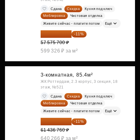
Сдана
Скидка
Кухня под ключ
Меблировка
Чистовая отделка
Живите сейчас - платите потом
Ещё
51 242 373 ₽
-11%
57 575 700 ₽
599 326 ₽ за м²
3-комнатная,
85.4м²
ЖК Роттердам, 2.3 корпус, 3 секция, 18
этаж, №521
Сдана
Скидка
Кухня под ключ
Меблировка
Чистовая отделка
Живите сейчас - платите потом
Ещё
54 678 716 ₽
-11%
61 436 760 ₽
640 266 ₽ за м²