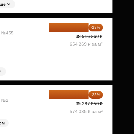
щё
29 965 520 ₽
-23%
ж, №455
38 916 260 ₽
654 269 ₽ за м²
30 251 645 ₽
-23%
, №2
39 287 850 ₽
574 035 ₽ за м²
лом