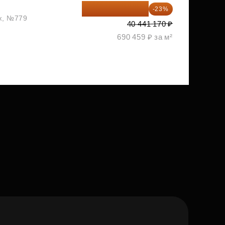
31 139 701 ₽
-23%
аж, №779
40 441 170 ₽
690 459 ₽ за м²