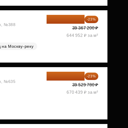
30 312 744 ₽
-23%
аж, №388
39 367 200 ₽
644 952 ₽ за м²
 на Москву-реку
30 437 931 ₽
-23%
аж, №635
39 529 780 ₽
670 439 ₽ за м²