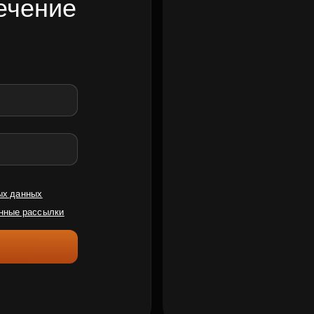
ечение
ых данных
нные рассылки