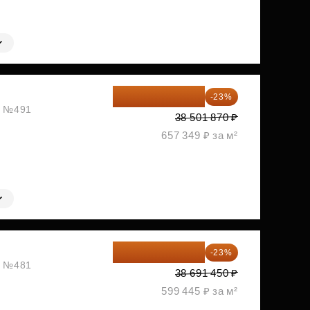
29 646 440 ₽
-23%
ж, №491
38 501 870 ₽
657 349 ₽ за м²
29 792 417 ₽
-23%
ж, №481
38 691 450 ₽
599 445 ₽ за м²