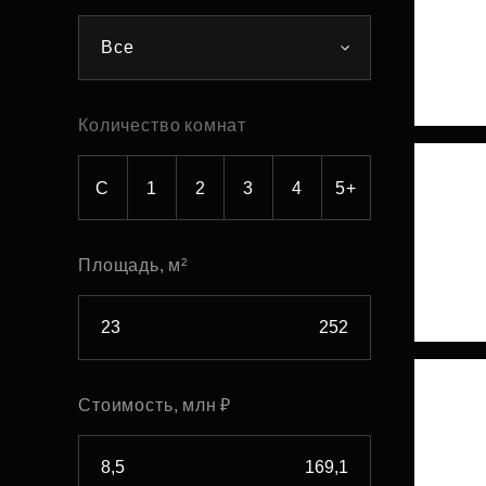
Рефинансирование
Все
Количество комнат
С
1
2
3
4
5+
Площадь, м²
Стоимость, млн ₽