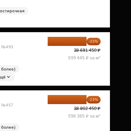
остирочная
29 792 417 ₽
-23%
ж, №493
38 691 450 ₽
599 445 ₽ за м²
 более)
щё
29 877 887 ₽
-23%
ж, №457
38 802 450 ₽
596 365 ₽ за м²
 более)