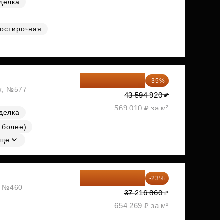
делка
остирочная
28 336 698 ₽
-35%
аж, №577
43 594 920 ₽
569 010 ₽ за м²
делка
 более)
щё
28 656 982 ₽
-23%
ж, №460
37 216 860 ₽
654 269 ₽ за м²