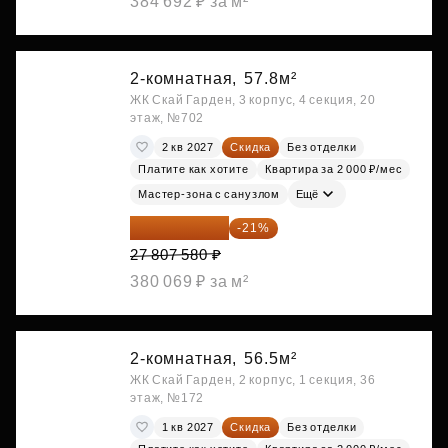
384 692 ₽ за м²
2-комнатная,
57.8м²
ЖК Скай Гарден, 3 корпус, 4 секция, 20
этаж, №702
2 кв 2027
Скидка
Без отделки
Платите как хотите
Квартира за 2 000 ₽/мес
Мастер-зона с санузлом
Ещё
21 967 988 ₽
-21%
27 807 580 ₽
380 069 ₽ за м²
2-комнатная,
56.5м²
ЖК Скай Гарден, 2 корпус, 1 секция, 36
этаж, №172
1 кв 2027
Скидка
Без отделки