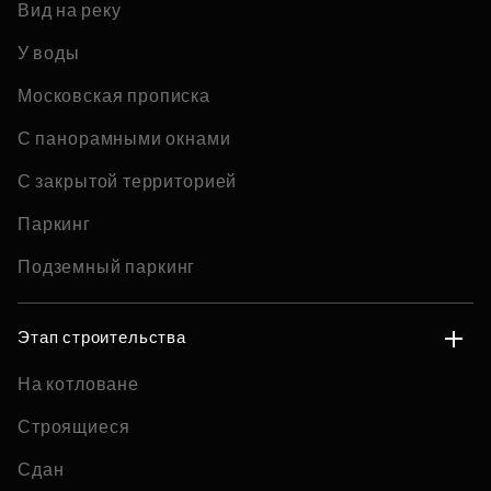
Вид на реку
У воды
Московская прописка
С панорамными окнами
С закрытой территорией
Паркинг
Подземный паркинг
Этап строительства
На котловане
Строящиеся
Сдан