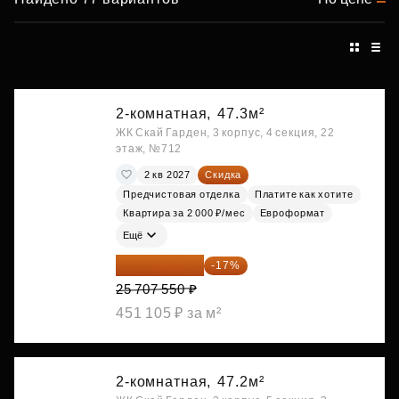
2-комнатная,
47.3м²
ЖК Скай Гарден, 3 корпус, 4 секция, 22
этаж, №712
2 кв 2027
Скидка
Предчистовая отделка
Платите как хотите
Квартира за 2 000 ₽/мес
Евроформат
Ещё
21 337 267 ₽
-17%
25 707 550 ₽
451 105 ₽ за м²
2-комнатная,
47.2м²