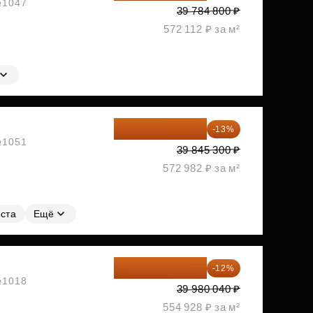
 №1047
39 784 800 ₽
572 112 ₽ за м²
34 665 411 ₽
-13%
 №1051
39 845 300 ₽
572 982 ₽ за м²
ста
Ещё
35 182 435 ₽
-12%
 №1018
39 980 040 ₽
554 928 ₽ за м²