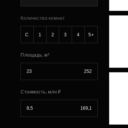
Рефинансирование
Количество комнат
С
1
2
3
4
5+
Площадь, м²
Стоимость, млн ₽