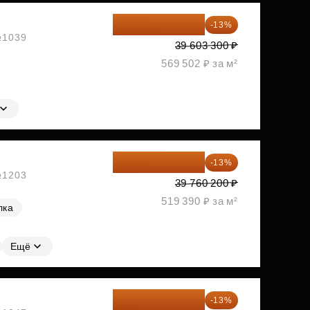
34 454 871 ₽
-13%
 №1039
39 603 300 ₽
569 502 ₽ за м²
34 591 374 ₽
-13%
 №1203
39 760 200 ₽
519 390 ₽ за м²
лка
Ещё
34 612 776 ₽
-13%