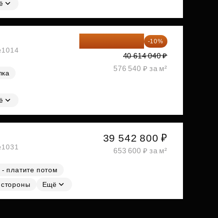
ё
36 552 636 ₽
-10%
 №1014
40 614 040 ₽
576 540 ₽ за м²
лка
ё
39 542 800 ₽
 №1031
653 600 ₽ за м²
 - платите потом
 стороны
Ещё