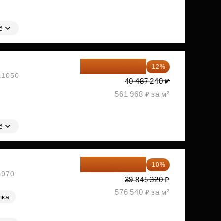
ё
35 628 771 ₽
-12%
 №1050
40 487 240 ₽
561 968 ₽ за м²
ё
35 860 788 ₽
-10%
№970
39 845 320 ₽
576 540 ₽ за м²
лка