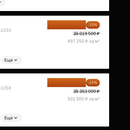
33 166 575 ₽
-15%
 №1233
39 019 500 ₽
497 250 ₽ за м²
Ещё
33 450 050 ₽
-15%
 №1258
39 353 000 ₽
501 500 ₽ за м²
Ещё