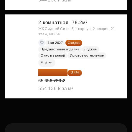
2-комнатная,
78.2м²
ЖК Сидней Сити, 5.1 корпус, 2 секция, 21
этаж, №264
1 кв 2027
Скидка
Предчистовая отделка
Лоджия
Окно в ванной
Угловое остекление
Ещё
43 333 435 ₽
-34%
65 656 720 ₽
554 136 ₽ за м²