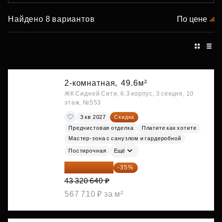
Найдено 8 вариантов
По цене
2-комнатная,
49.6м²
ЖК Сидней Сити, 6.3 корпус, 3 секция, 10
этаж, №553
3 кв 2027
Скидка
Предчистовая отделка
Платите как хотите
Мастер-зона с санузлом и гардеробной
Постирочная
Ещё
28 158 416 ₽
-35%
43 320 640 ₽
567 710 ₽ за м²