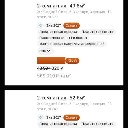
2-комнатная,
49.8м²
ЖК Сидней Сити, 6.3 корпус, 3 секция, 12
этаж, №577
3 кв 2027
Скидка
Предчистовая отделка
Платите как хотите
Панорамное окно (1 и более)
Мастер-зона с санузлом и гардеробной
Ещё
28 336 698 ₽
-35%
43 594 920 ₽
569 010 ₽ за м²
2-комнатная,
52.6м²
ЖК Сидней Сити, 6.1 корпус, 1 секция, 22
этаж, №167
3 кв 2027
Скидка
Предчистовая отделка
Платите как хотите