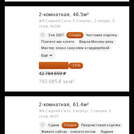
2-комнатная,
46.5м²
ЖК Сидней Сити, 6.2 корпус, 2 секция, 9
этаж, №284
3 кв 2027
Скидка
Чистовая отделка
Платите как хотите
Вид на Москву-реку
Мастер-зона с санузлом и гардеробной
Ещё
36 366 953 ₽
-15%
42 784 650 ₽
782 085 ₽ за м²
2-комнатная,
61.4м²
ЖК Сидней Сити, 3 корпус, 1 секция, 4
этаж, №25
Сдана
Скидка
Предчистовая отделка
Живите сейчас - платите потом
Лоджия