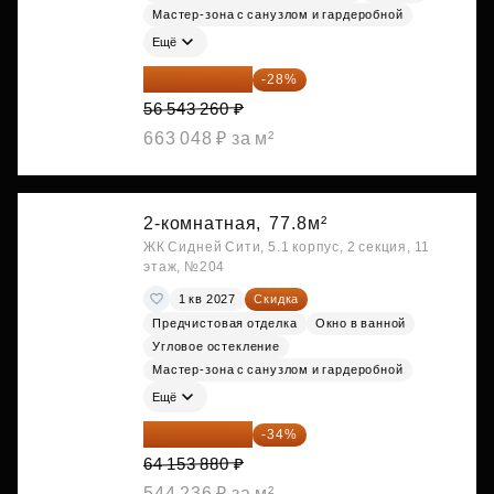
Мастер-зона с санузлом и гардеробной
Ещё
40 711 147 ₽
-28%
56 543 260 ₽
663 048 ₽ за м²
2-комнатная,
77.8м²
ЖК Сидней Сити, 5.1 корпус, 2 секция, 11
этаж, №204
1 кв 2027
Скидка
Предчистовая отделка
Окно в ванной
Угловое остекление
Мастер-зона с санузлом и гардеробной
Ещё
42 341 561 ₽
-34%
64 153 880 ₽
544 236 ₽ за м²