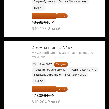
Вид на бульвар
Вид на Москву-реку
Ещё
33 673 363 ₽
-23%
43 731 640 ₽
640 178 ₽ за м²
2-комнатная,
57.4м²
ЖК Сидней Сити, 6.3 корпус, 3 секция, 9
этаж, №535
3 кв 2027
Скидка
Предчистовая отделка
Платите как хотите
Вид на набережную
Вид на бульвар
Ещё
35 025 710 ₽
-26%
47 332 040 ₽
610 204 ₽ за м²