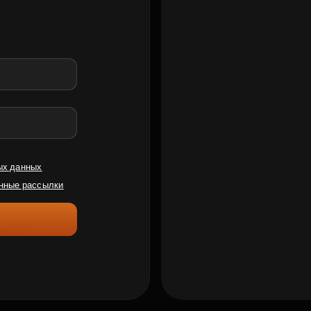
ых данных
нные рассылки