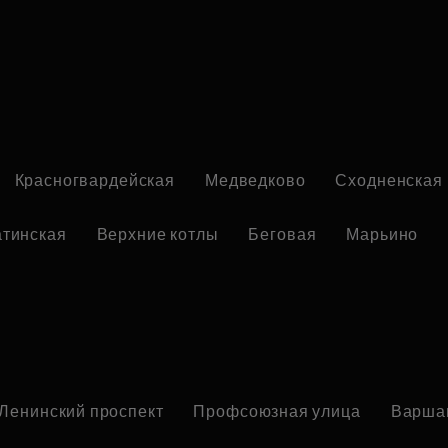
Красногвардейская
Медведково
Сходненская
атинская
Верхние котлы
Беговая
Марьино
Ленинский проспект
Профсоюзная улица
Варша