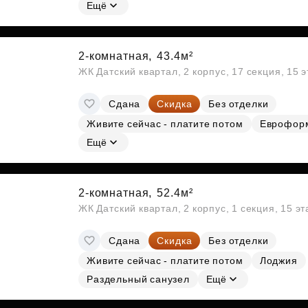
Субсидии
Ещё
2-комнатная,
43.4м²
ЖК Датский квартал, 2 корпус, 17 секция, 15 
Сдана
Скидка
Без отделки
Живите сейчас - платите потом
Еврофор
Ещё
2-комнатная,
52.4м²
ЖК Датский квартал, 2 корпус, 1 секция, 15 э
Сдана
Скидка
Без отделки
Живите сейчас - платите потом
Лоджия
Раздельный санузел
Ещё