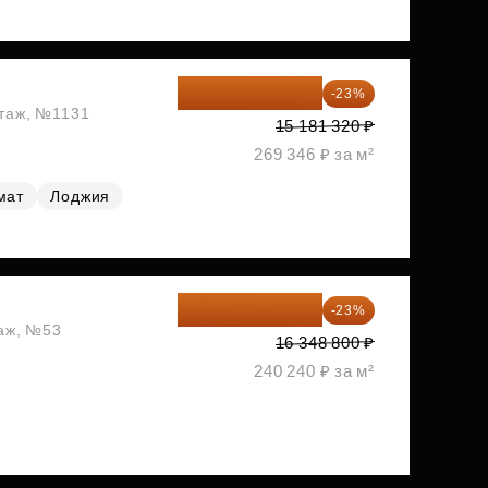
11 689 616 ₽
-23%
этаж, №1131
15 181 320 ₽
269 346 ₽ за м²
мат
Лоджия
12 588 576 ₽
-23%
таж, №53
16 348 800 ₽
240 240 ₽ за м²