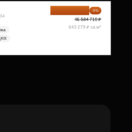
42 392 086 ₽
-9%
334
46 584 710 ₽
643 279 ₽ за м²
лка
ДНХ