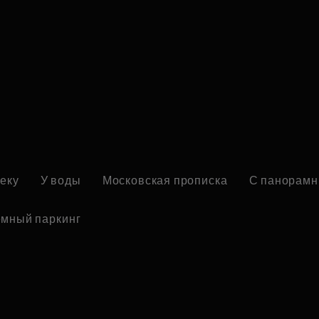
реку
У воды
Московская прописка
С панорамн
мный паркинг