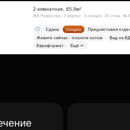
2-комнатная,
65.9м²
ЖК Режиссер, 2 корпус, 3 секция, 20 этаж, №
Сдана
Скидка
Предчистовая отде
Живите сейчас - платите потом
Вид на В
Евроформат
Ещё
ечение