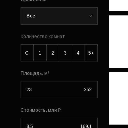
Рефинансирование
Все
Количество комнат
С
1
2
3
4
5+
Площадь, м²
Стоимость, млн ₽