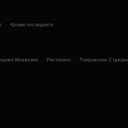
о
Кроме последнего
ошево-Мневники
Ростокино
Покровское-Стрешн