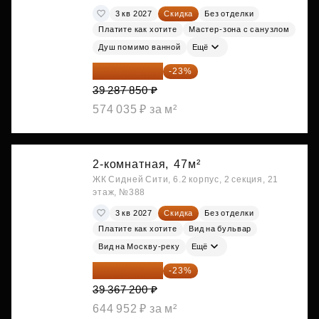
3 кв 2027
Скидка
Без отделки
Платите как хотите
Мастер-зона с санузлом
Душ помимо ванной
Ещё
30 251 645 ₽
-23%
39 287 850 ₽
574 035 ₽ за м²
2-комнатная,
47м²
ЖК Сидней Сити, 6.2 корпус, 2 секция, 21
этаж, №388
3 кв 2027
Скидка
Без отделки
Платите как хотите
Вид на бульвар
Вид на Москву-реку
Ещё
30 312 744 ₽
-23%
39 367 200 ₽
644 952 ₽ за м²