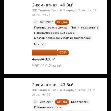
2-комнатная,
49.8м²
ЖК Сидней Сити, 6.3 корпус, 3 секция, 12
этаж, №577
3 кв 2027
Скидка
Предчистовая отделка
Платите как хотите
Панорамное окно (1 и более)
Мастер-зона с санузлом и гардеробной
Ещё
28 336 698 ₽
-35%
43 594 920 ₽
569 010 ₽ за м²
2-комнатная,
43.8м²
ЖК Сидней Сити, 6.3 корпус, 3 секция, 2
этаж, №460
3 кв 2027
Скидка
Без отделки
Платите как хотите