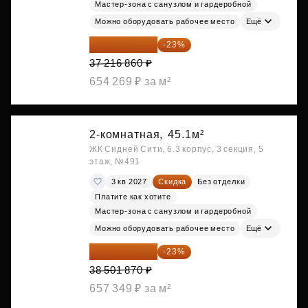
Мастер-зона с санузлом и гардеробной
Можно оборудовать рабочее место
Ещё
28 656 982 ₽
-23%
37 216 860 ₽
654 269 ₽ за м²
2-комнатная,
45.1м²
ЖК Сидней Сити, 6.3 корпус, 3 секция, 5
этаж, №491
3 кв 2027
Скидка
Без отделки
Платите как хотите
Мастер-зона с санузлом и гардеробной
Можно оборудовать рабочее место
Ещё
29 646 440 ₽
-23%
38 501 870 ₽
657 349 ₽ за м²