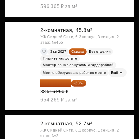
596 365 ₽ за м²
2-комнатная,
45.8м²
ЖК Сидней Сити, 6.3 корпус, 3 секция, 2
этаж, №455
3 кв 2027
Скидка
Без отделки
Платите как хотите
Мастер-зона с санузлом и гардеробной
Можно оборудовать рабочее место
Ещё
29 965 520 ₽
-23%
38 916 260 ₽
654 269 ₽ за м²
2-комнатная,
52.7м²
ЖК Сидней Сити, 6.1 корпус, 1 секция, 2
этаж, №2