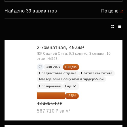
Найдено 39 вариантов
По цене
2-комнатная,
49.6м²
ЖК Сидней Сити, 6.3 корпус, 3 секция, 10
этаж, №553
3 кв 2027
Скидка
Предчистовая отделка
Платите как хотите
Мастер-зона с санузлом и гардеробной
Постирочная
Ещё
28 158 416 ₽
-35%
43 320 640 ₽
567 710 ₽ за м²