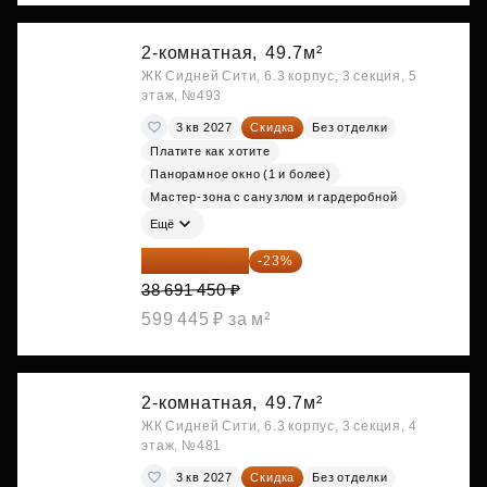
2-комнатная,
49.7м²
ЖК Сидней Сити, 6.3 корпус, 3 секция, 5
этаж, №493
3 кв 2027
Скидка
Без отделки
Платите как хотите
Панорамное окно (1 и более)
Мастер-зона с санузлом и гардеробной
Ещё
29 792 417 ₽
-23%
38 691 450 ₽
599 445 ₽ за м²
2-комнатная,
49.7м²
ЖК Сидней Сити, 6.3 корпус, 3 секция, 4
этаж, №481
3 кв 2027
Скидка
Без отделки