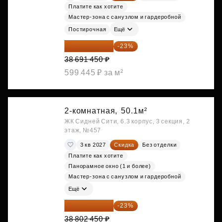
Платите как хотите
Мастер-зона с санузлом и гардеробной
Постирочная
Ещё
29 792 417 ₽
-23%
38 691 450 ₽
599 445 ₽ за м²
2-комнатная,
50.1м²
ЖК Сидней Сити, 6.3 корпус, 3 секция, 2
этаж, №457
3 кв 2027
Скидка
Без отделки
Платите как хотите
Панорамное окно (1 и более)
Мастер-зона с санузлом и гардеробной
Ещё
29 877 887 ₽
-23%
38 802 450 ₽