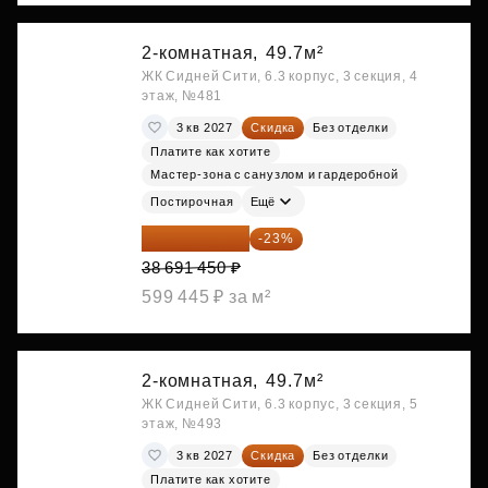
2-комнатная,
49.7м²
ЖК Сидней Сити, 6.3 корпус, 3 секция, 4
этаж, №481
3 кв 2027
Скидка
Без отделки
Платите как хотите
Мастер-зона с санузлом и гардеробной
Постирочная
Ещё
29 792 417 ₽
-23%
38 691 450 ₽
599 445 ₽ за м²
2-комнатная,
49.7м²
ЖК Сидней Сити, 6.3 корпус, 3 секция, 5
этаж, №493
3 кв 2027
Скидка
Без отделки
Платите как хотите