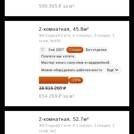
596 365 ₽ за м²
2-комнатная,
45.8м²
ЖК Сидней Сити, 6.3 корпус, 3 секция, 2
этаж, №455
3 кв 2027
Скидка
Без отделки
Платите как хотите
Мастер-зона с санузлом и гардеробной
Можно оборудовать рабочее место
Ещё
29 965 520 ₽
-23%
38 916 260 ₽
654 269 ₽ за м²
2-комнатная,
52.7м²
ЖК Сидней Сити, 6.1 корпус, 1 секция, 2
этаж, №2