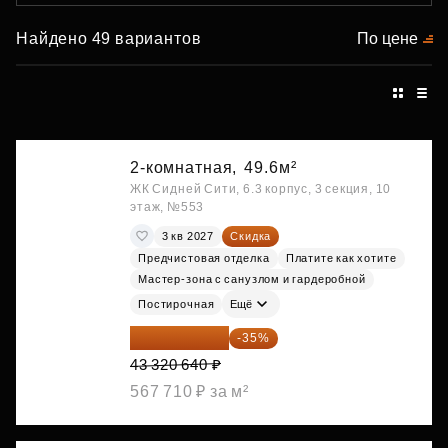
Найдено 49 вариантов
По цене
2-комнатная,
49.6м²
ЖК Сидней Сити, 6.3 корпус, 3 секция, 10
этаж, №553
3 кв 2027
Скидка
Предчистовая отделка
Платите как хотите
Мастер-зона с санузлом и гардеробной
Постирочная
Ещё
28 158 416 ₽
-35%
43 320 640 ₽
567 710 ₽ за м²