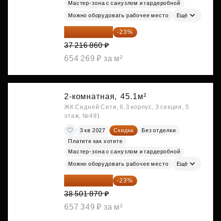
Мастер-зона с санузлом и гардеробной
Можно оборудовать рабочее место
Ещё
28 656 982 ₽
-23%
37 216 860 ₽
654 269 ₽ за м²
2-комнатная,
45.1м²
ЖК Сидней Сити, 6.3 корпус, 3 секция, 5
этаж, №491
3 кв 2027
Скидка
Без отделки
Платите как хотите
Мастер-зона с санузлом и гардеробной
Можно оборудовать рабочее место
Ещё
29 646 440 ₽
-23%
38 501 870 ₽
657 349 ₽ за м²