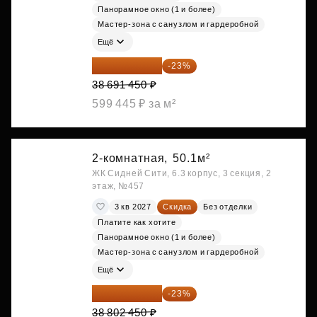
Панорамное окно (1 и более)
Мастер-зона с санузлом и гардеробной
Ещё
29 792 417 ₽
-23%
38 691 450 ₽
599 445 ₽ за м²
2-комнатная,
50.1м²
ЖК Сидней Сити, 6.3 корпус, 3 секция, 2
этаж, №457
3 кв 2027
Скидка
Без отделки
Платите как хотите
Панорамное окно (1 и более)
Мастер-зона с санузлом и гардеробной
Ещё
29 877 887 ₽
-23%
38 802 450 ₽