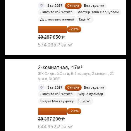
3 кв 2027
Скидка
Без отделки
Платите как хотите
Мастер-зона с санузлом
Душ помимо ванной
Ещё
30 251 645 ₽
-23%
39 287 850 ₽
574 035 ₽ за м²
2-комнатная,
47м²
ЖК Сидней Сити, 6.2 корпус, 2 секция, 21
этаж, №388
3 кв 2027
Скидка
Без отделки
Платите как хотите
Вид на бульвар
Вид на Москву-реку
Ещё
30 312 744 ₽
-23%
39 367 200 ₽
644 952 ₽ за м²