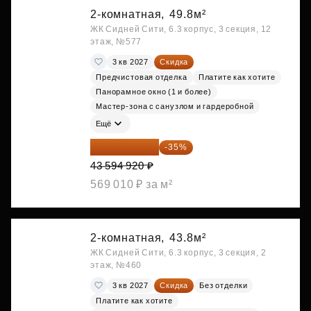
2-комнатная,
49.8м²
ЖК Сидней Сити, 6.3 корпус, 3 секция, 12
этаж, №577
3 кв 2027
Скидка
Предчистовая отделка
Платите как хотите
Панорамное окно (1 и более)
Мастер-зона с санузлом и гардеробной
Ещё
28 336 698 ₽
-35%
43 594 920 ₽
569 010 ₽ за м²
2-комнатная,
43.8м²
ЖК Сидней Сити, 6.3 корпус, 3 секция, 2
этаж, №460
3 кв 2027
Скидка
Без отделки
Платите как хотите