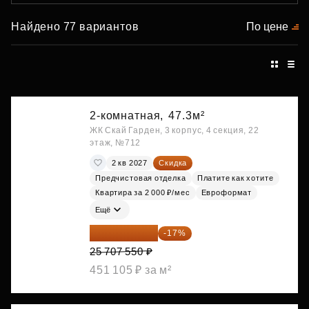
Найдено 77 вариантов
По цене
2-комнатная,
47.3м²
ЖК Скай Гарден, 3 корпус, 4 секция, 22
этаж, №712
2 кв 2027
Скидка
Предчистовая отделка
Платите как хотите
Квартира за 2 000 ₽/мес
Евроформат
Ещё
21 337 267 ₽
-17%
25 707 550 ₽
451 105 ₽ за м²