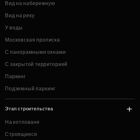
Вид на набережную
Вид на реку
У воды
Московская прописка
С панорамными окнами
С закрытой территорией
Паркинг
Подземный паркинг
Этап строительства
На котловане
Строящиеся