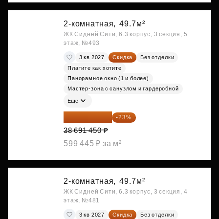
2-комнатная,
49.7м²
ЖК Сидней Сити, 6.3 корпус, 3 секция, 5
этаж, №493
3 кв 2027
Скидка
Без отделки
Платите как хотите
Панорамное окно (1 и более)
Мастер-зона с санузлом и гардеробной
Ещё
29 792 417 ₽
-23%
38 691 450 ₽
599 445 ₽ за м²
2-комнатная,
49.7м²
ЖК Сидней Сити, 6.3 корпус, 3 секция, 4
этаж, №481
3 кв 2027
Скидка
Без отделки