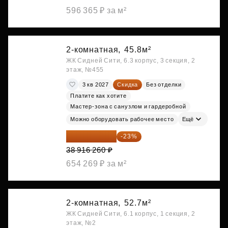
596 365 ₽ за м²
2-комнатная,
45.8м²
ЖК Сидней Сити, 6.3 корпус, 3 секция, 2
этаж, №455
3 кв 2027
Скидка
Без отделки
Платите как хотите
Мастер-зона с санузлом и гардеробной
Можно оборудовать рабочее место
Ещё
29 965 520 ₽
-23%
38 916 260 ₽
654 269 ₽ за м²
2-комнатная,
52.7м²
ЖК Сидней Сити, 6.1 корпус, 1 секция, 2
этаж, №2