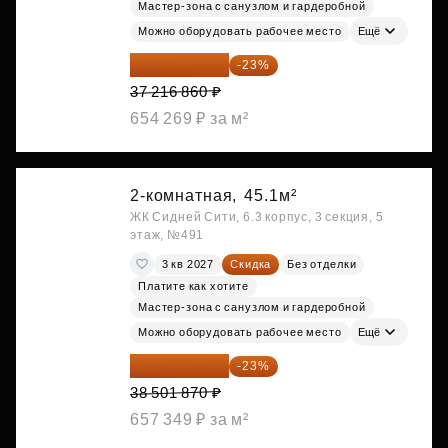
Мастер-зона с санузлом и гардеробной
Можно оборудовать рабочее место
Ещё
28 656 982 ₽
-23%
37 216 860 ₽
654 269 ₽ за м²
2-комнатная,
45.1м²
ЖК Сидней Сити, 6.3 корпус, 3 секция, 5
этаж, №491
3 кв 2027
Скидка
Без отделки
Платите как хотите
Мастер-зона с санузлом и гардеробной
Можно оборудовать рабочее место
Ещё
29 646 440 ₽
-23%
38 501 870 ₽
657 349 ₽ за м²