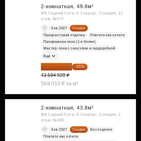
2-комнатная,
49.8м²
ЖК Сидней Сити, 6.3 корпус, 3 секция, 12
этаж, №577
3 кв 2027
Скидка
Предчистовая отделка
Платите как хотите
Панорамное окно (1 и более)
Мастер-зона с санузлом и гардеробной
Ещё
28 336 698 ₽
-35%
43 594 920 ₽
569 010 ₽ за м²
2-комнатная,
43.8м²
ЖК Сидней Сити, 6.3 корпус, 3 секция, 2
этаж, №460
3 кв 2027
Скидка
Без отделки
Платите как хотите