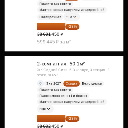
Платите как хотите
Мастер-зона с санузлом и гардеробной
Постирочная
Ещё
29 792 417 ₽
-23%
38 691 450 ₽
599 445 ₽ за м²
2-комнатная,
50.1м²
ЖК Сидней Сити, 6.3 корпус, 3 секция, 2
этаж, №457
3 кв 2027
Скидка
Без отделки
Платите как хотите
Панорамное окно (1 и более)
Мастер-зона с санузлом и гардеробной
Ещё
29 877 887 ₽
-23%
38 802 450 ₽