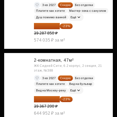
3 кв 2027
Скидка
Без отделки
Платите как хотите
Мастер-зона с санузлом
Душ помимо ванной
Ещё
30 251 645 ₽
-23%
39 287 850 ₽
574 035 ₽ за м²
2-комнатная,
47м²
ЖК Сидней Сити, 6.2 корпус, 2 секция, 21
этаж, №388
3 кв 2027
Скидка
Без отделки
Платите как хотите
Вид на бульвар
Вид на Москву-реку
Ещё
30 312 744 ₽
-23%
39 367 200 ₽
644 952 ₽ за м²