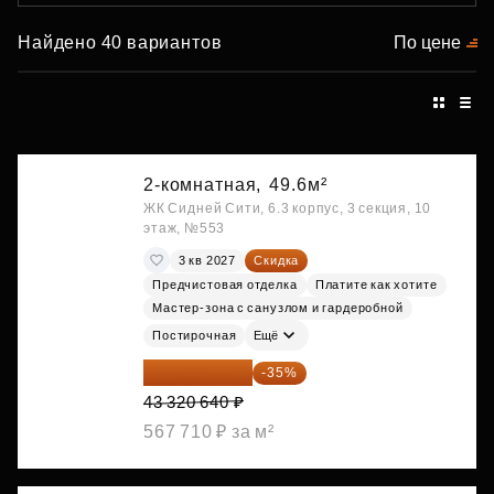
Найдено 40 вариантов
По цене
2-комнатная,
49.6м²
ЖК Сидней Сити, 6.3 корпус, 3 секция, 10
этаж, №553
3 кв 2027
Скидка
Предчистовая отделка
Платите как хотите
Мастер-зона с санузлом и гардеробной
Постирочная
Ещё
28 158 416 ₽
-35%
43 320 640 ₽
567 710 ₽ за м²