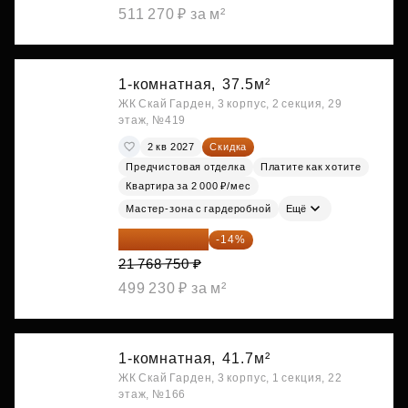
511 270 ₽ за м²
1-комнатная,
37.5м²
ЖК Скай Гарден, 3 корпус, 2 секция, 29
этаж, №419
2 кв 2027
Скидка
Предчистовая отделка
Платите как хотите
Квартира за 2 000 ₽/мес
Мастер-зона с гардеробной
Ещё
18 721 125 ₽
-14%
21 768 750 ₽
499 230 ₽ за м²
1-комнатная,
41.7м²
ЖК Скай Гарден, 3 корпус, 1 секция, 22
этаж, №166