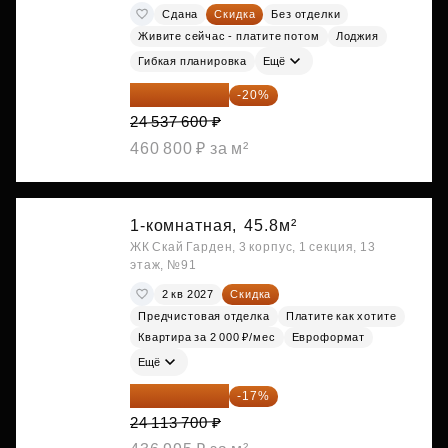
Сдана
Скидка
Без отделки
Живите сейчас - платите потом
Лоджия
Гибкая планировка
Ещё
19 630 080 ₽
-20%
24 537 600 ₽
460 800 ₽ за м²
1-комнатная,
45.8м²
ЖК Скай Гарден, 3 корпус, 1 секция, 13
этаж, №91
2 кв 2027
Скидка
Предчистовая отделка
Платите как хотите
Квартира за 2 000 ₽/мес
Евроформат
Ещё
20 014 371 ₽
-17%
24 113 700 ₽