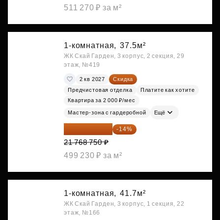
511 270 ₽ за м²
1-комнатная,
37.5м²
ЖК Скай Гарден, 3 корпус, 2 секция, 29
этаж, №419
2 кв 2027
Скидка
Предчистовая отделка
Платите как хотите
Квартира за 2 000 ₽/мес
Мастер-зона с гардеробной
Ещё
18 721 125 ₽
-14%
21 768 750 ₽
499 230 ₽ за м²
1-комнатная,
41.7м²
ЖК Скай Гарден, 3 корпус, 1 секция, 22
этаж, №166