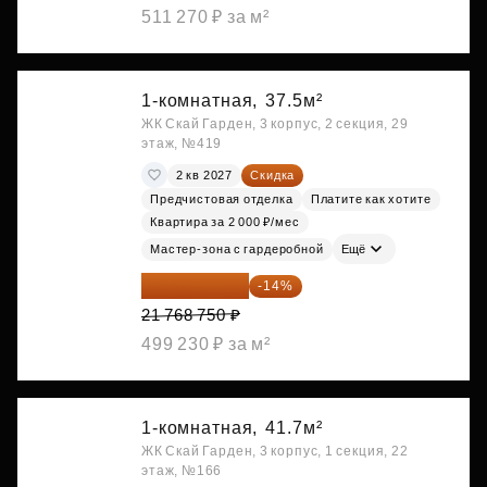
511 270 ₽ за м²
1-комнатная,
37.5м²
ЖК Скай Гарден, 3 корпус, 2 секция, 29
этаж, №419
2 кв 2027
Скидка
Предчистовая отделка
Платите как хотите
Квартира за 2 000 ₽/мес
Мастер-зона с гардеробной
Ещё
18 721 125 ₽
-14%
21 768 750 ₽
499 230 ₽ за м²
1-комнатная,
41.7м²
ЖК Скай Гарден, 3 корпус, 1 секция, 22
этаж, №166