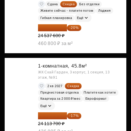
Сдана
Скидка
Без отделки
Живите сейчас - платите потом
Лоджия
Гибкая планировка
Ещё
19 630 080 ₽
-20%
24 537 600 ₽
460 800 ₽ за м²
1-комнатная,
45.8м²
ЖК Скай Гарден, 3 корпус, 1 секция, 13
этаж, №91
2 кв 2027
Скидка
Предчистовая отделка
Платите как хотите
Квартира за 2 000 ₽/мес
Евроформат
Ещё
20 014 371 ₽
-17%
24 113 700 ₽