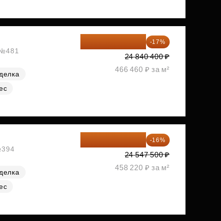
20 617 532 ₽
-17%
, №481
24 840 400 ₽
466 460 ₽ за м²
делка
ес
20 619 900 ₽
-16%
№394
24 547 500 ₽
458 220 ₽ за м²
делка
ес