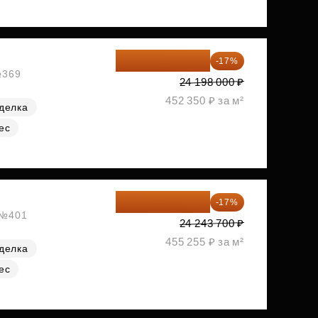
20 084 340 ₽
-17%
№369
24 198 000 ₽
452 350 ₽ за м²
делка
ес
20 122 271 ₽
-17%
, №401
24 243 700 ₽
455 255 ₽ за м²
делка
ес