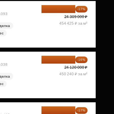
20 176 470 ₽
-17%
№393
24 309 000 ₽
454 425 ₽ за м²
делка
ес
20 260 800 ₽
-16%
№338
24 120 000 ₽
450 240 ₽ за м²
делка
ес
20 305 701 ₽
-17%