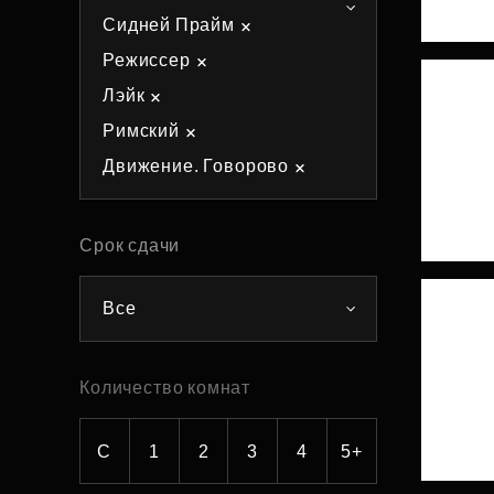
Сидней Прайм
Рефинансирование
Режиссер
Лэйк
Римский
Движение. Говорово
Срок сдачи
Все
Количество комнат
С
1
2
3
4
5+