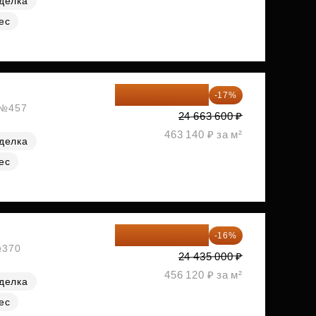
делка
ес
20 470 788 ₽
-17%
, №457
24 663 600 ₽
463 140 ₽ за м²
делка
ес
20 525 400 ₽
-16%
№370
24 435 000 ₽
456 120 ₽ за м²
делка
ес