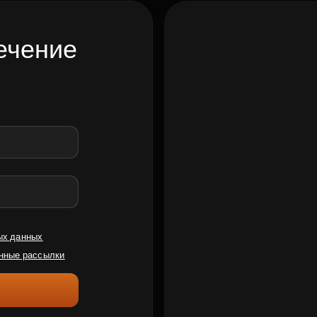
ечение
ых данных
нные рассылки