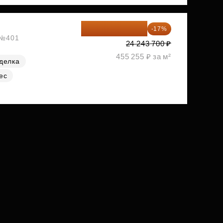
20 122 271 ₽
-17%
, №401
24 243 700 ₽
455 255 ₽ за м²
делка
ес