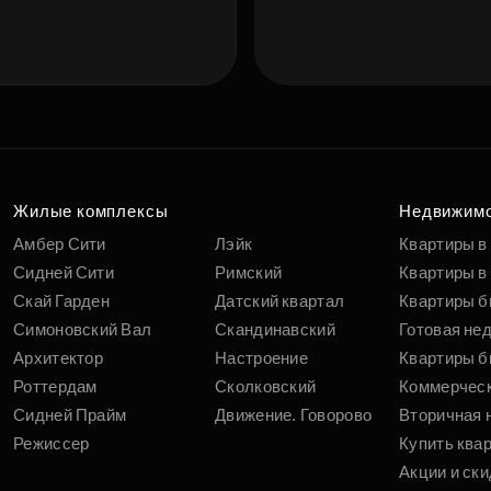
Жилые комплексы
Недвижим
Амбер Сити
Лэйк
Квартиры в
Сидней Сити
Римский
Квартиры в 
Скай Гарден
Датский квартал
Квартиры б
Симоновский Вал
Скандинавский
Готовая не
Архитектор
Настроение
Квартиры б
Роттердам
Сколковский
Коммерчес
Сидней Прайм
Движение. Говорово
Вторичная 
Режиссер
Купить ква
Акции и ски