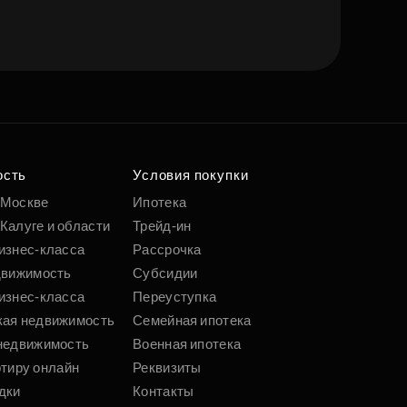
ость
Условия покупки
 Москве
Ипотека
Калуге и области
Трейд-ин
изнес-класса
Рассрочка
движимость
Субсидии
изнес-класса
Переуступка
кая недвижимость
Семейная ипотека
недвижимость
Военная ипотека
ртиру онлайн
Реквизиты
дки
Контакты