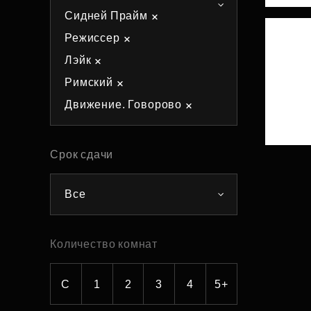
Сидней Прайм
Рефинансирование
Режиссер
Лэйк
Римский
Движение. Говорово
Срок сдачи
Все
Количество комнат
С
1
2
3
4
5+