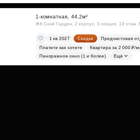
Субсидии
1-комнатная,
44.2м²
ЖК Скай Гарден, 2 корпус, 3 секция, 10 этаж
1 кв 2027
Скидка
Предчистовая от
Платите как хотите
Квартира за 2 000 ₽/м
Панорамное окно (1 и более)
Ещё