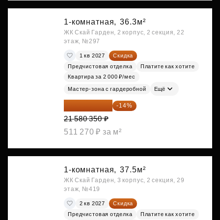
1-комнатная,
36.3м²
ЖК Скай Гарден, 2 корпус, 2 секция, 22
этаж, №297
1 кв 2027
Скидка
Предчистовая отделка
Платите как хотите
Квартира за 2 000 ₽/мес
Мастер-зона с гардеробной
Ещё
18 559 101 ₽
-14%
21 580 350 ₽
511 270 ₽ за м²
1-комнатная,
37.5м²
ЖК Скай Гарден, 3 корпус, 2 секция, 29
этаж, №419
2 кв 2027
Скидка
Предчистовая отделка
Платите как хотите