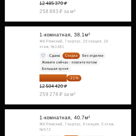
12 485 370 ₽
258 883 ₽ за м²
1-комнатная,
38.1м²
ЖК Римский, 7 корпус, 20 секция, 10
этаж, №1481
Сдана
Скидка
Без отделки
Живите сейчас - платите потом
Большая кухня
9 878 492 ₽
-21%
12 504 420 ₽
259 278 ₽ за м²
1-комнатная,
40.7м²
ЖК Римский, 7 корпус, 9 секция, 5 этаж,
№572