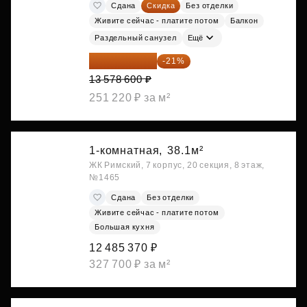
Сдана
Скидка
Без отделки
Живите сейчас - платите потом
Балкон
Раздельный санузел
Ещё
10 727 094 ₽
-21%
13 578 600 ₽
251 220 ₽ за м²
1-комнатная,
38.1м²
ЖК Римский, 7 корпус, 20 секция, 8 этаж,
№1465
Сдана
Без отделки
Живите сейчас - платите потом
Большая кухня
12 485 370 ₽
327 700 ₽ за м²