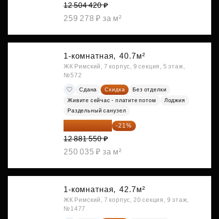
12 504 420 ₽
259 278 ₽ за м²
1-комнатная,
40.7м²
ЖК Римский, 7 корпус, 9 секция, 5 этаж,
№572
Сдана
Скидка
Без отделки
Живите сейчас - платите потом
Лоджия
Раздельный санузел
10 176 425 ₽
-21%
12 881 550 ₽
250 035 ₽ за м²
1-комнатная,
42.7м²
ЖК Римский, 7 корпус, 20 секция, 9 этаж,
№1477