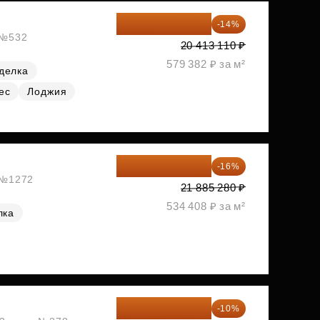
17 555 275 ₽
-14%
, №532
20 413 110 ₽
579 382 ₽ за м²
делка
ес
Лоджия
18 383 635 ₽
-16%
, №1272
21 885 280 ₽
534 408 ₽ за м²
лка
18 538 344 ₽
-10%