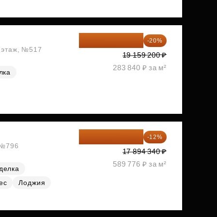
15 327 360 ₽
-20%
2 этаж, №517
19 159 200 ₽
283 840 ₽ за м²
лка
15 747 019 ₽
-12%
, №796
17 894 340 ₽
589 776 ₽ за м²
делка
ес
Лоджия