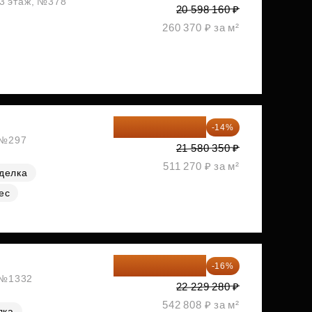
13 этаж, №378
20 598 160 ₽
260 370 ₽ за м²
18 559 101 ₽
-14%
, №297
21 580 350 ₽
511 270 ₽ за м²
делка
ес
18 672 595 ₽
-16%
, №1332
22 229 280 ₽
542 808 ₽ за м²
лка