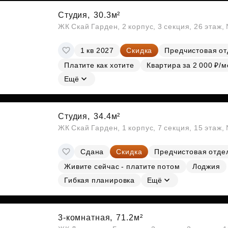
Студия,
30.3м²
ЖК Скай Гарден, 2 корпус, 3 секция, 26 этаж
1 кв 2027
Скидка
Предчистовая от
Платите как хотите
Квартира за 2 000 ₽/м
Ещё
Студия,
34.4м²
ЖК Скай Гарден, 1 корпус, 7 секция, 15 этаж
Сдана
Скидка
Предчистовая отде
Живите сейчас - платите потом
Лоджия
Гибкая планировка
Ещё
3-комнатная,
71.2м²