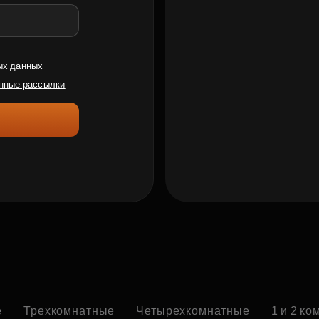
ых данных
нные рассылки
е
Трехкомнатные
Четырехкомнатные
1 и 2 к