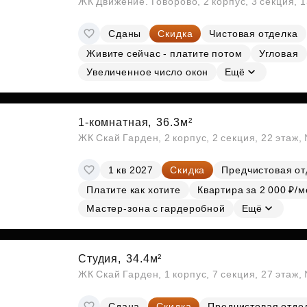
ЖК Движение. Говорово, 2 корпус, 3 секция, 
Сданы
Скидка
Чистовая отделка
Живите сейчас - платите потом
Угловая
Увеличенное число окон
Ещё
1-комнатная,
36.3м²
ЖК Скай Гарден, 2 корпус, 2 секция, 22 этаж
1 кв 2027
Скидка
Предчистовая от
Платите как хотите
Квартира за 2 000 ₽/м
Мастер-зона с гардеробной
Ещё
Студия,
34.4м²
ЖК Скай Гарден, 1 корпус, 7 секция, 27 этаж
Сдана
Скидка
Предчистовая отде