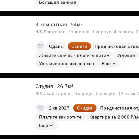
Большая ванная
Субсидии
3-комнатная,
54м²
ЖК Движение. Говорово, 1 корпус, 4 секция, 
Сданы
Скидка
Предчистовая отде
Живите сейчас - платите потом
Угловая
Увеличенное число окон
Ещё
Студия,
26.7м²
ЖК Скай Гарден, 3 корпус, 5 секция, 14 этаж
2 кв 2027
Скидка
Предчистовая от
Платите как хотите
Квартира за 2 000 ₽/м
Ещё