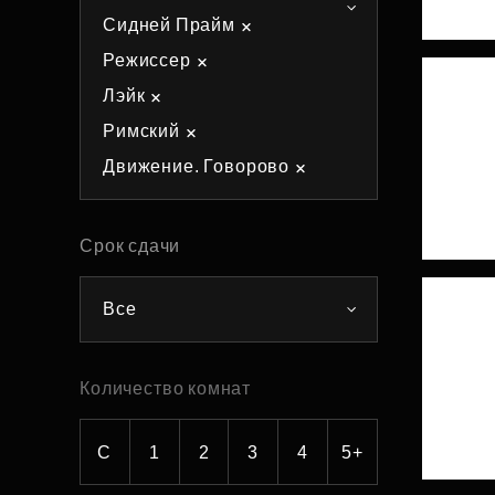
Сидней Прайм
Рефинансирование
Режиссер
Лэйк
Римский
Движение. Говорово
Срок сдачи
Все
Количество комнат
С
1
2
3
4
5+