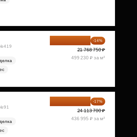
18 721 125 ₽
-14%
, №419
21 768 750 ₽
499 230 ₽ за м²
делка
ес
20 014 371 ₽
-17%
 №91
24 113 700 ₽
436 995 ₽ за м²
делка
ес