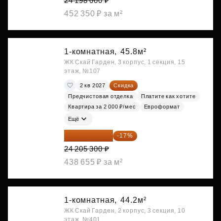
24 198 000 ₽
452 350 ₽ за м²
1-комнатная,
45.8м²
ЖК Скай Гарден, 3 корпус, 1 секция, 15
этаж, №107
2 кв 2027
Скидка
Предчистовая отделка
Платите как хотите
Квартира за 2 000 ₽/мес
Евроформат
Ещё
20 090 399 ₽
-17%
24 205 300 ₽
438 655 ₽ за м²
1-комнатная,
44.2м²
ЖК Скай Гарден, 2 корпус, 3 секция, 10
этаж, №401