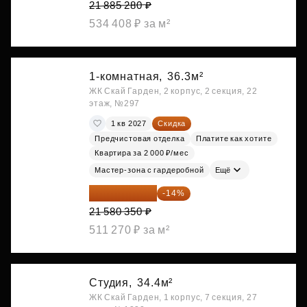
21 885 280 ₽
534 408 ₽ за м²
1-комнатная,
36.3м²
ЖК Скай Гарден, 2 корпус, 2 секция, 22
этаж, №297
1 кв 2027
Скидка
Предчистовая отделка
Платите как хотите
Квартира за 2 000 ₽/мес
Мастер-зона с гардеробной
Ещё
18 559 101 ₽
-14%
21 580 350 ₽
511 270 ₽ за м²
Студия,
34.4м²
ЖК Скай Гарден, 1 корпус, 7 секция, 27