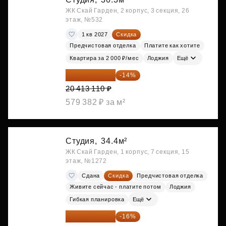
ЖК Скай Гарден, 2 корпус, 3 секция, 26
этаж, №532
1 кв 2027
Скидка
Предчистовая отделка
Платите как хотите
Квартира за 2 000 ₽/мес
Лоджия
Ещё
17 555 275 ₽
-14%
20 413 110 ₽
579 382 ₽ за м²
Студия,
34.4м²
ЖК Скай Гарден, 1 корпус, 7 секция, 15
этаж, №1272
Сдана
Скидка
Предчистовая отделка
Живите сейчас - платите потом
Лоджия
Гибкая планировка
Ещё
18 383 635 ₽
-16%