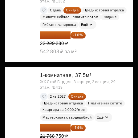
этаж, №1332
Сдана
Скидка
Предчистовая отделка
Живите сейчас - платите потом
Лоджия
Гибкая планировка
Ещё
18 672 595 ₽
-16%
22 229 280 ₽
542 808 ₽ за м²
1-комнатная,
37.5м²
ЖК Скай Гарден, 3 корпус, 2 секция, 29
этаж, №419
2 кв 2027
Скидка
Предчистовая отделка
Платите как хотите
Квартира за 2 000 ₽/мес
Мастер-зона с гардеробной
Ещё
18 721 125 ₽
-14%
21 768 750 ₽