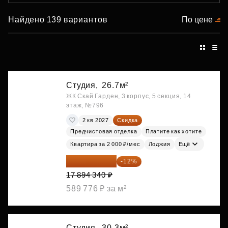
Найдено 139 вариантов
По цене
Студия,
26.7м²
ЖК Скай Гарден, 3 корпус, 5 секция, 14
этаж, №796
2 кв 2027
Скидка
Предчистовая отделка
Платите как хотите
Квартира за 2 000 ₽/мес
Лоджия
Ещё
15 747 019 ₽
-12%
17 894 340 ₽
589 776 ₽ за м²
Студия,
30.3м²