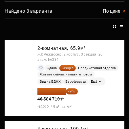
Найдено 3 варианта
По цене
2-комнатная,
65.9м²
ЖК Режиссер, 2 корпус, 3 секция, 20
этаж, №334
Сдана
Скидка
Предчистовая отделка
Живите сейчас - платите потом
Вид на ВДНХ
Евроформат
Ещё
42 392 086 ₽
-9%
46 584 710 ₽
643 279 ₽ за м²
4-комнатная,
100.1м²