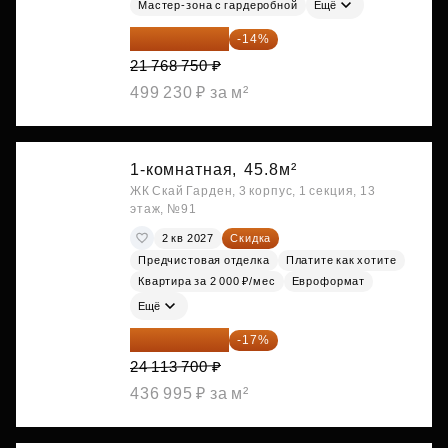
Мастер-зона с гардеробной
Ещё
18 721 125 ₽
-14%
21 768 750 ₽
499 230 ₽ за м²
1-комнатная,
45.8м²
ЖК Скай Гарден, 3 корпус, 1 секция, 13
этаж, №91
2 кв 2027
Скидка
Предчистовая отделка
Платите как хотите
Квартира за 2 000 ₽/мес
Евроформат
Ещё
20 014 371 ₽
-17%
24 113 700 ₽
436 995 ₽ за м²