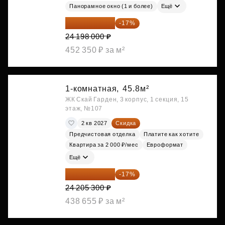
Панорамное окно (1 и более)
Ещё
20 084 340 ₽
-17%
24 198 000 ₽
452 350 ₽ за м²
1-комнатная,
45.8м²
ЖК Скай Гарден, 3 корпус, 1 секция, 15
этаж, №107
2 кв 2027
Скидка
Предчистовая отделка
Платите как хотите
Квартира за 2 000 ₽/мес
Евроформат
Ещё
20 090 399 ₽
-17%
24 205 300 ₽
438 655 ₽ за м²