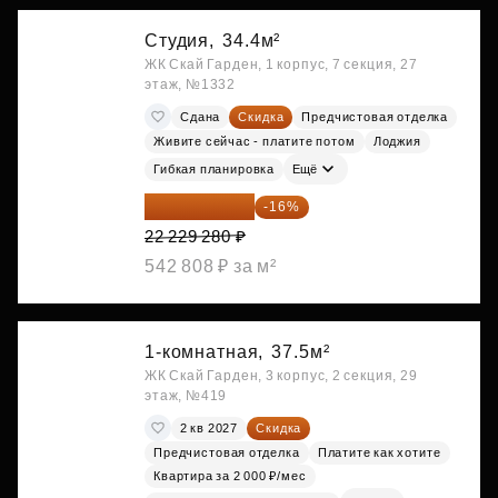
Студия,
34.4м²
ЖК Скай Гарден, 1 корпус, 7 секция, 27
этаж, №1332
Сдана
Скидка
Предчистовая отделка
Живите сейчас - платите потом
Лоджия
Гибкая планировка
Ещё
18 672 595 ₽
-16%
22 229 280 ₽
542 808 ₽ за м²
1-комнатная,
37.5м²
ЖК Скай Гарден, 3 корпус, 2 секция, 29
этаж, №419
2 кв 2027
Скидка
Предчистовая отделка
Платите как хотите
Квартира за 2 000 ₽/мес