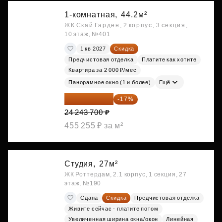
1-комнатная,
44.2м²
ЖК Скай Гарден, 2 корпус, 3 секция,
10 этаж, №401
1 кв 2027
Скидка
Предчистовая отделка
Платите как хотите
Квартира за 2 000 ₽/мес
Панорамное окно (1 и более)
Ещё
20 122 271 ₽
-17%
24 243 700 ₽
455 255 ₽ за м²
Студия,
27м²
ЖК Роттердам, 2.1 корпус, 1 секция, 27
этаж, №190
Сдана
Скидка
Предчистовая отделка
Живите сейчас - платите потом
Увеличенная ширина окна/окон
Линейная