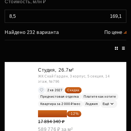
Стоимость, млн ₽
Найдено 232 варианта
По цене
Студия,
26.7м²
ЖК Скай Гарден, 3 корпус, 5 секция, 14
этаж, №796
2 кв 2027
Скидка
Предчистовая отделка
Платите как хотите
Квартира за 2 000 ₽/мес
Лоджия
Ещё
15 747 019 ₽
-12%
17 894 340 ₽
589 776 ₽ за м²