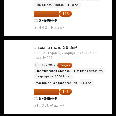
Гибкая планировка
Ещё
18 383 635 ₽
-16%
21 885 280 ₽
534 408 ₽ за м²
1-комнатная,
36.3м²
ЖК Скай Гарден, 2 корпус, 2 секция, 22
этаж, №297
1 кв 2027
Скидка
Предчистовая отделка
Платите как хотите
Квартира за 2 000 ₽/мес
Мастер-зона с гардеробной
Ещё
18 559 101 ₽
-14%
21 580 350 ₽
511 270 ₽ за м²