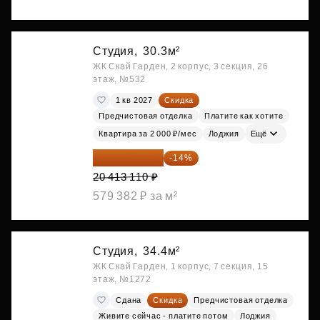
Студия,
30.3м²
ЖК Скай Гарден, 2 корпус, 3 секция, 26
этаж, №532
1 кв 2027
Скидка
Предчистовая отделка
Платите как хотите
Квартира за 2 000 ₽/мес
Лоджия
Ещё
17 555 275 ₽
-14%
20 413 110 ₽
579 382 ₽ за м²
Студия,
34.4м²
ЖК Скай Гарден, 1 корпус, 7 секция, 15
этаж, №1272
Сдана
Скидка
Предчистовая отделка
Живите сейчас - платите потом
Лоджия