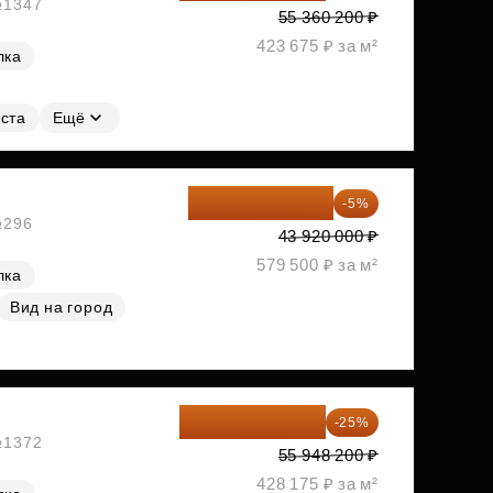
 №1347
55 360 200 ₽
423 675 ₽ за м²
лка
ста
Ещё
41 724 000 ₽
-5%
№296
43 920 000 ₽
579 500 ₽ за м²
лка
Вид на город
41 961 150 ₽
-25%
 №1372
55 948 200 ₽
428 175 ₽ за м²