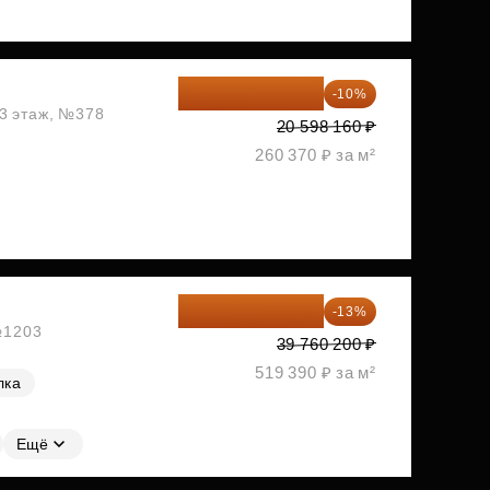
18 538 344 ₽
-10%
13 этаж, №378
20 598 160 ₽
260 370 ₽ за м²
34 591 374 ₽
-13%
 №1203
39 760 200 ₽
519 390 ₽ за м²
лка
Ещё