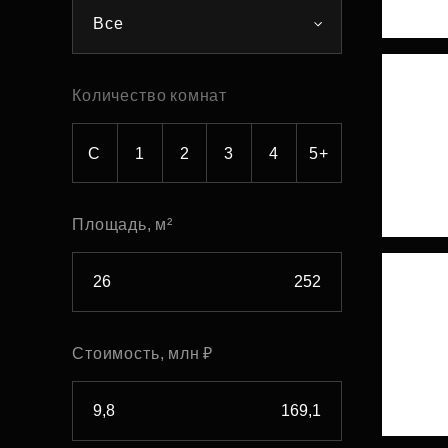
Все
Рефинансирование
Количество комнат
С
1
2
3
4
5+
Площадь, м²
Стоимость, млн ₽