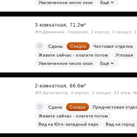
Субсидии
Увеличенное число окон
Ещё
3-комнатная,
71.2м²
ЖК Движение. Говорово, 2 корпус, 3 секция, 
Сданы
Скидка
Чистовая отделка
Живите сейчас - платите потом
Угловая
Увеличенное число окон
Ещё
2-комнатная,
66.6м²
ЖК Архитектор, 3 корпус, 2 секция, 33 этаж,
Сдана
Скидка
Предчистовая отде
Живите сейчас - платите потом
Вид на Юго-западный парк
Вид на город