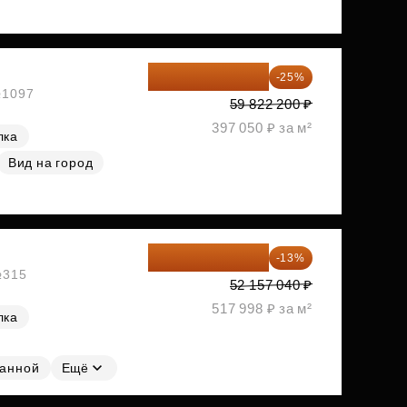
44 866 650 ₽
-25%
№1097
59 822 200 ₽
397 050 ₽ за м²
лка
Вид на город
45 376 625 ₽
-13%
№315
52 157 040 ₽
517 998 ₽ за м²
лка
ванной
Ещё