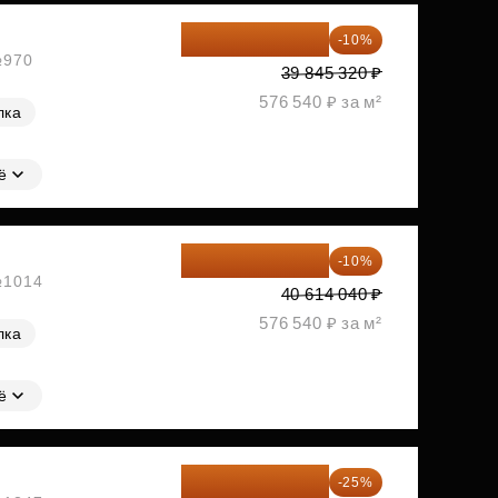
35 860 788 ₽
-10%
№970
39 845 320 ₽
576 540 ₽ за м²
лка
ё
36 552 636 ₽
-10%
 №1014
40 614 040 ₽
576 540 ₽ за м²
лка
ё
41 520 150 ₽
-25%