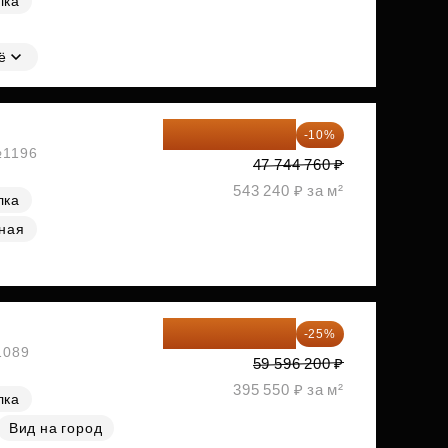
лка
ё
42 970 284 ₽
-10%
№1196
47 744 760 ₽
543 240 ₽ за м²
лка
ная
44 697 150 ₽
-25%
1089
59 596 200 ₽
395 550 ₽ за м²
лка
Вид на город