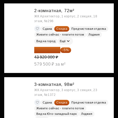
2-комнатная,
72м²
ЖК Архитектор, 1 корпус, 2 секция, 18
этаж, №296
Сдана
Скидка
Предчистовая отделка
Живите сейчас - платите потом
Лоджия
Вид на город
Ещё
41 724 000 ₽
-5%
43 920 000 ₽
579 500 ₽ за м²
3-комнатная,
98м²
ЖК Архитектор, 3 корпус, 3 секция, 23
этаж, №1372
Сдана
Скидка
Предчистовая отделка
Живите сейчас - платите потом
Вид на Юго-западный парк
Лоджия