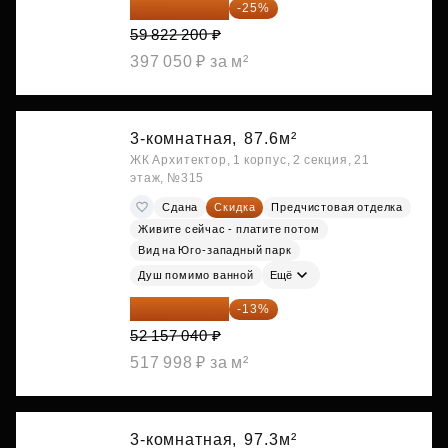
44 866 650 ₽
-25%
59 822 200 ₽
397 050 ₽ за м²
3-комнатная,
87.6м²
ЖК Архитектор, 1 корпус, 2 секция, 21
этаж, №315
Сдана
Скидка
Предчистовая отделка
Живите сейчас - платите потом
Вид на Юго-западный парк
Душ помимо ванной
Ещё
45 376 625 ₽
-13%
52 157 040 ₽
517 998 ₽ за м²
3-комнатная,
97.3м²