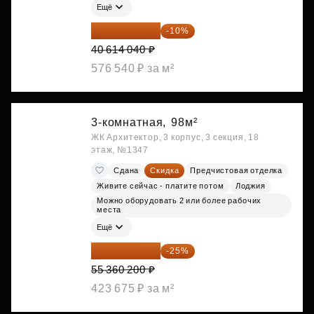
Ещё
36 552 636 ₽
-10%
40 614 040 ₽
576 540 ₽ за м²
3-комнатная,
98м²
ЖК Архитектор, 3 корпус, 3 секция, 18
этаж, №1347
Сдана
Скидка
Предчистовая отделка
Живите сейчас - платите потом
Лоджия
Можно оборудовать 2 или более рабочих
места
Ещё
41 520 150 ₽
-25%
55 360 200 ₽
423 675 ₽ за м²