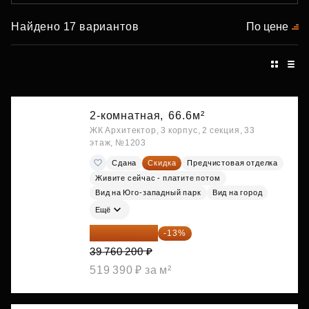
Найдено 17 вариантов
По цене
2-комнатная,
66.6м²
ЖК Архитектор, 3 корпус, 2 секция, 33
этаж, №1203
Сдана
Скидка
Предчистовая отделка
Живите сейчас - платите потом
Вид на Юго-западный парк
Вид на город
Ещё
34 591 374 ₽
-13%
39 760 200 ₽
519 390 ₽ за м²