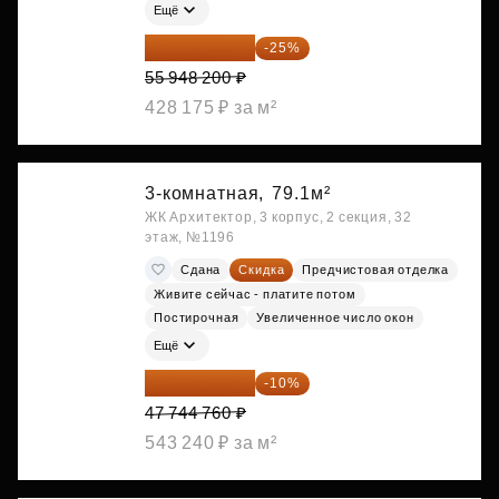
Ещё
41 961 150 ₽
-25%
55 948 200 ₽
428 175 ₽ за м²
3-комнатная,
79.1м²
ЖК Архитектор, 3 корпус, 2 секция, 32
этаж, №1196
Сдана
Скидка
Предчистовая отделка
Живите сейчас - платите потом
Постирочная
Увеличенное число окон
Ещё
42 970 284 ₽
-10%
47 744 760 ₽
543 240 ₽ за м²