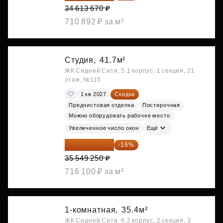
34 613 670 ₽
710 892 ₽ за м²
Студия,
41.7м²
ЖК Сидней Сити, 5.1 корпус, 1 секция, 21
этаж, №115
1 кв 2027
Скидка
Предчистовая отделка
Постирочная
Можно оборудовать рабочее место
Увеличенное число окон
Ещё
29 861 370 ₽
-16%
35 549 250 ₽
716 100 ₽ за м²
1-комнатная,
35.4м²
ЖК Сидней Сити, 6.2 корпус, 2 секция, 3