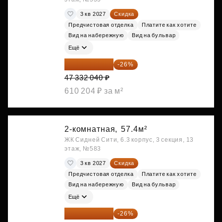
3 кв 2027
Скидка
Предчистовая отделка
Платите как хотите
Вид на набережную
Вид на бульвар
Ещё
35 025 710 ₽
-26%
47 332 040 ₽
610 204 ₽ за м²
2-комнатная,
57.4м²
ЖК Сидней Сити, 6.3 корпус, 3 секция, 13
этаж, №583
3 кв 2027
Скидка
Предчистовая отделка
Платите как хотите
Вид на набережную
Вид на бульвар
Ещё
35 238 090 ₽
-26%