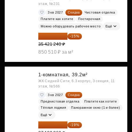
этаж, №231
3 кв 2027
Скидка
Чистовая отделка
Платите как хотите
Постирочная
Можно оборудовать рабочее место
Ещё
30 108 054 ₽
-15%
35 421 240 ₽
850 510 ₽ за м²
1-комнатная,
39.2м²
ЖК Сидней Сити, 6.3 корпус, 3 секция, 11
этаж, №566
3 кв 2027
Скидка
Предчистовая отделка
Платите как хотите
Тёплая лоджия
Панорамное окно (1 и более)
Ещё
30 126 298 ₽
-19%