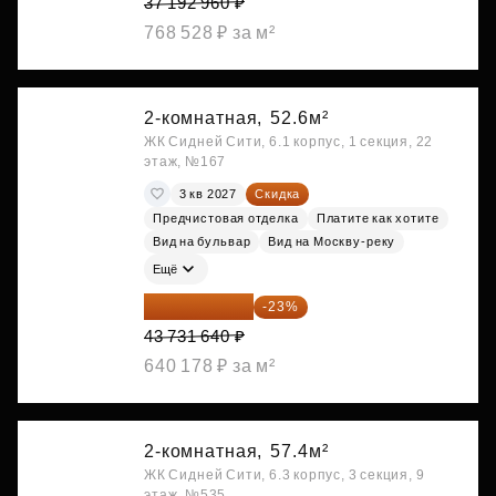
37 192 960 ₽
768 528 ₽ за м²
2-комнатная,
52.6м²
ЖК Сидней Сити, 6.1 корпус, 1 секция, 22
этаж, №167
3 кв 2027
Скидка
Предчистовая отделка
Платите как хотите
Вид на бульвар
Вид на Москву-реку
Ещё
33 673 363 ₽
-23%
43 731 640 ₽
640 178 ₽ за м²
2-комнатная,
57.4м²
ЖК Сидней Сити, 6.3 корпус, 3 секция, 9
этаж, №535