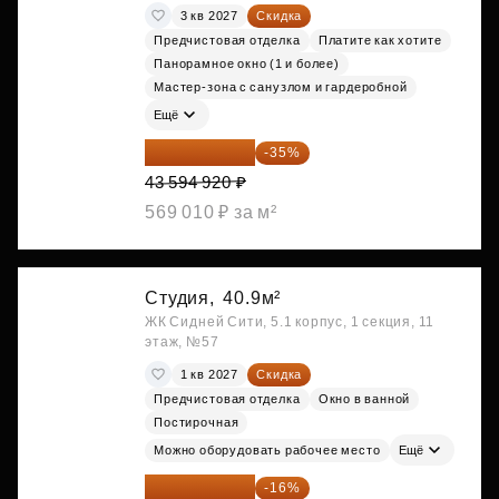
3 кв 2027
Скидка
Предчистовая отделка
Платите как хотите
Панорамное окно (1 и более)
Мастер-зона с санузлом и гардеробной
Ещё
28 336 698 ₽
-35%
43 594 920 ₽
569 010 ₽ за м²
Студия,
40.9м²
ЖК Сидней Сити, 5.1 корпус, 1 секция, 11
этаж, №57
1 кв 2027
Скидка
Предчистовая отделка
Окно в ванной
Постирочная
Можно оборудовать рабочее место
Ещё
29 075 483 ₽
-16%