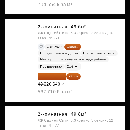
704 554 ₽ за м²
2-комнатная,
49.6м²
ЖК Сидней Сити, 6.3 корпус, 3 секция, 10
этаж, №553
3 кв 2027
Скидка
Предчистовая отделка
Платите как хотите
Мастер-зона с санузлом и гардеробной
Постирочная
Ещё
28 158 416 ₽
-35%
43 320 640 ₽
567 710 ₽ за м²
2-комнатная,
49.8м²
ЖК Сидней Сити, 6.3 корпус, 3 секция, 12
этаж, №577