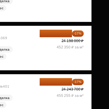
делка
ес
20 084 340 ₽
-17%
№369
24 198 000 ₽
452 350 ₽ за м²
делка
ес
20 122 271 ₽
-17%
, №401
24 243 700 ₽
455 255 ₽ за м²
делка
ес