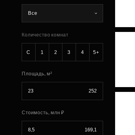
Рефинансирование
Все
Количество комнат
С
1
2
3
4
5+
Площадь, м²
Стоимость, млн ₽