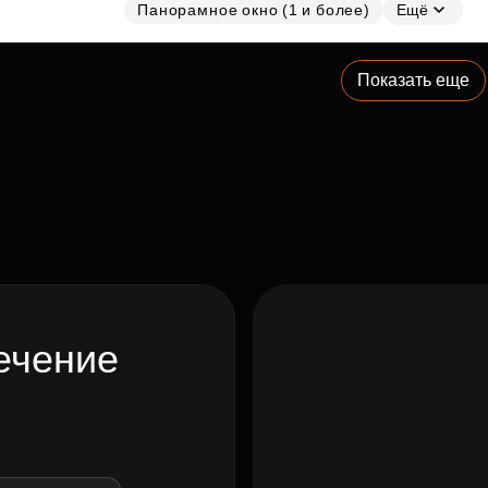
Панорамное окно (1 и более)
Ещё
Показать еще
ечение