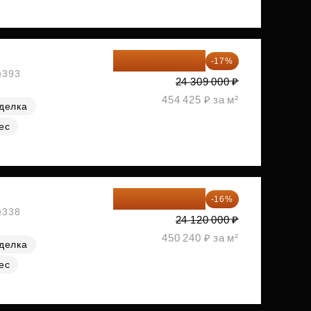
20 176 470 ₽
-17%
№393
24 309 000 ₽
454 425 ₽ за м²
делка
ес
20 260 800 ₽
-16%
№338
24 120 000 ₽
450 240 ₽ за м²
делка
ес