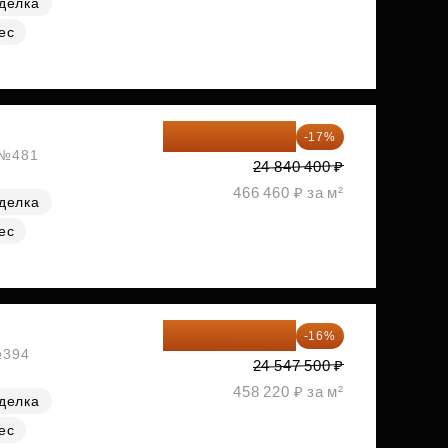
делка
ес
20 617 532 ₽
-17%
, №481
24 840 400 ₽
466 460 ₽ за м²
делка
ес
20 619 900 ₽
-16%
№394
24 547 500 ₽
458 220 ₽ за м²
делка
ес