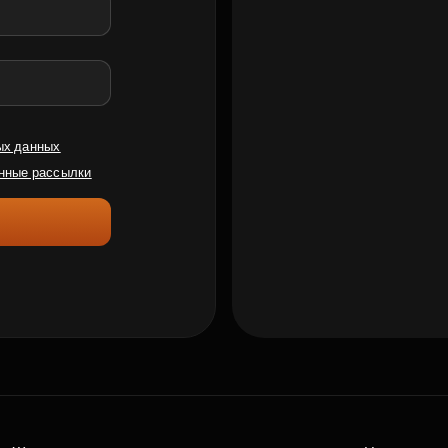
ых данных
нные рассылки