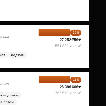
23 982 420 ₽
-12%
, №444
27 252 750 ₽
551 320 ₽ за м²
мат
Лоджия
25 264 074 ₽
-11%
, №529
28 386 600 ₽
765 578 ₽ за м²
я под ключ
те потом