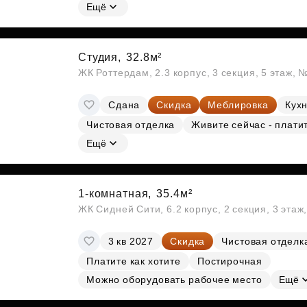
Ещё
Студия,
32.8м²
ЖК Роттердам, 2.3 корпус, 3 секция, 5 этаж, 
Сдана
Скидка
Меблировка
Кухн
Чистовая отделка
Живите сейчас - плати
Ещё
1-комнатная,
35.4м²
ЖК Сидней Сити, 6.2 корпус, 2 секция, 3 эта
3 кв 2027
Скидка
Чистовая отделк
Платите как хотите
Постирочная
Можно оборудовать рабочее место
Ещё