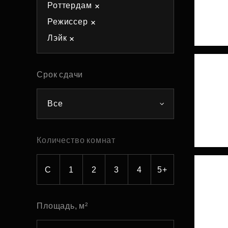
Роттердам
Рефинансирование
Режиссер
Лэйк
Срок сдачи
Все
Количество комнат
С
1
2
3
4
5+
Площадь, м²