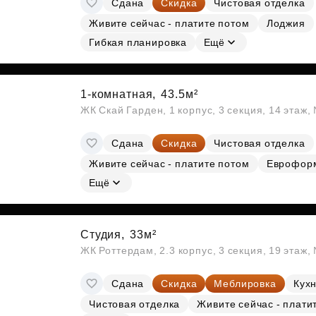
Сдана
Скидка
Чистовая отделка
Субсидии
Живите сейчас - платите потом
Лоджия
Гибкая планировка
Ещё
1-комнатная,
43.5м²
ЖК Скай Гарден, 1 корпус, 3 секция, 14 этаж
Сдана
Скидка
Чистовая отделка
Живите сейчас - платите потом
Еврофор
Ещё
Студия,
33м²
ЖК Роттердам, 2.3 корпус, 3 секция, 19 этаж
Сдана
Скидка
Меблировка
Кухн
Чистовая отделка
Живите сейчас - плати