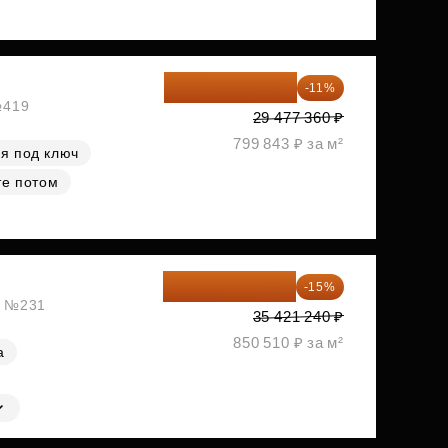
26 234 850 ₽
-11%
№419
29 477 360 ₽
799 843 ₽ за м²
я под ключ
те потом
30 108 054 ₽
-15%
ж, №231
35 421 240 ₽
850 510 ₽ за м²
а