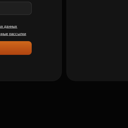
ых данных
нные рассылки