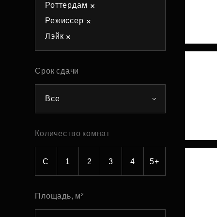
Роттердам
Рефинансирование
Режиссер
Лэйк
Срок сдачи
Все
Количество комнат
С
1
2
3
4
5+
Площадь, м²