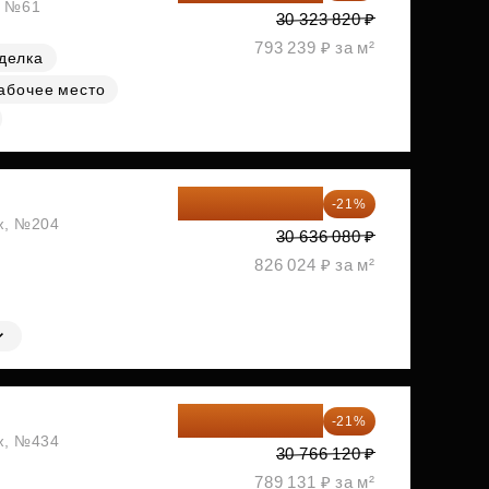
, №61
30 323 820 ₽
793 239 ₽ за м²
делка
абочее место
24 202 503 ₽
-21%
аж, №204
30 636 080 ₽
826 024 ₽ за м²
24 305 235 ₽
-21%
аж, №434
30 766 120 ₽
789 131 ₽ за м²