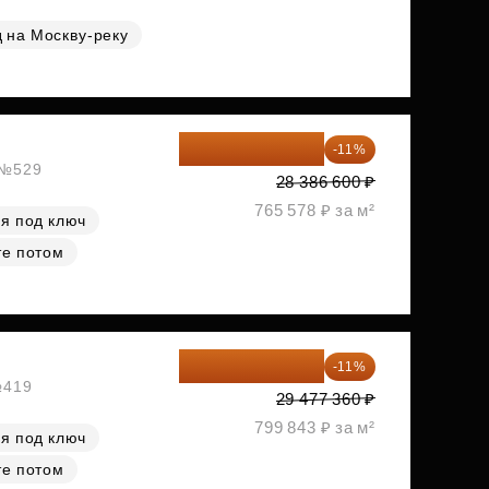
 на Москву-реку
25 264 074 ₽
-11%
, №529
28 386 600 ₽
765 578 ₽ за м²
я под ключ
те потом
26 234 850 ₽
-11%
№419
29 477 360 ₽
799 843 ₽ за м²
я под ключ
те потом