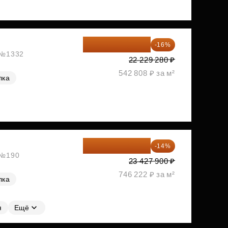
18 672 595 ₽
-16%
, №1332
22 229 280 ₽
542 808 ₽ за м²
лка
20 147 994 ₽
-14%
, №190
23 427 900 ₽
746 222 ₽ за м²
лка
я
Ещё