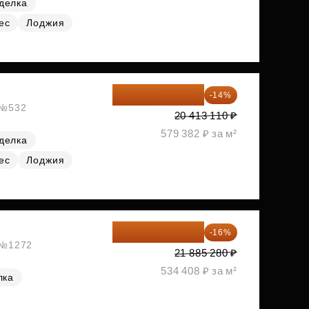
делка
ес
Лоджия
17 555 275 ₽
-14%
, №532
20 413 110 ₽
579 382 ₽ за м²
делка
ес
Лоджия
18 383 635 ₽
-16%
, №1272
21 885 280 ₽
534 408 ₽ за м²
лка