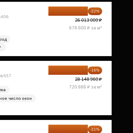
20 290 140 ₽
-22%
№406
26 013 000 ₽
678 600 ₽ за м²
род
23 645 126 ₽
-16%
, №557
28 148 960 ₽
720 888 ₽ за м²
лка
ное число окон
23 955 818 ₽
-21%