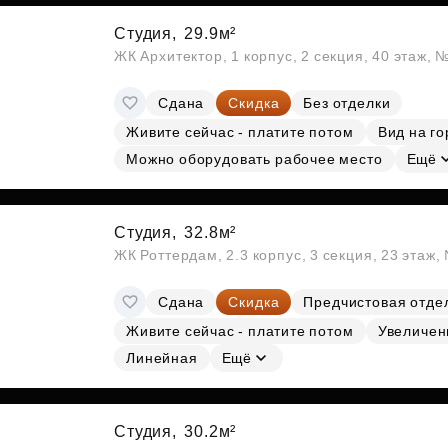
Студия,
29.9м²
ЖК Архитектор, 1 корпус, 2 секция, 40 этаж, 
Сдана
Скидка
Без отделки
Живите сейчас - платите потом
Вид на го
Можно оборудовать рабочее место
Ещё
Студия,
32.8м²
ЖК Роттердам, 2.3 корпус, 3 секция, 23 этаж
Сдана
Скидка
Предчистовая отде
Живите сейчас - платите потом
Увеличен
Линейная
Ещё
Студия,
30.2м²